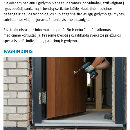
Kiekvienam pacientui gydymo planas sudaromas individualiai, atsižvelgiant į
ligos pobūdį, sunkumą ir bendrą sveikatos būklę. Nuolatinė medicinos
pažanga ir naujos technologijos nuolat gerina širdies ligų gydymo galimybes,
suteikdamos viltį milijonams žmonių visame pasaulyje.
Šis straipsnis yra tik informacinio pobūdžio ir neturėtų būti laikomas
medicinine konsultacija. Prašome kreiptis į kvalifikuotą sveikatos priežiūros
specialistą dėl individualių patarimų ir gydymo.
PAGRINDINIS