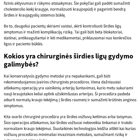
fizinis aktyvumas ir rūkymo atsisakymas. Šie pokyčiai gali padėti sumažinti
cholesterolio kiekį kraujyje, normalizuoti kraujospūdį ir pagerinti bendrą
širdies ir kraujagyslių sistemos būklę.
Be to, daugeliui pacientų skiriami vaistai, skirti kontroliuoti širdies ligų
simptomus ir mažinti komplikacijų riziką. Tai gali būti beta blokatoriai,
statinai, antikoaguliantai ir kiti medikamentai, priklausomai nuo konkrečios
ligos ir paciento būklės.
Kokios yra chirurginės širdies ligų gydymo
galimybės?
Kai konservatyvūs gydymo metodai yra nepakankami, gali būti
rekomenduojamos įvairios chirurginės procedūros. Viena dažniausiai
atliekamų operacijų yra vainikinių arterijų šuntavimas, kurio metu sukuriami
nauji kraujotakos keliai aplink užsikimšusias arterijas. Ši procedūra padeda
atkurti normalų kraujo tekėjimą į širdies raumenį ir sumažinti krūtinės anginos
simptomus.
Kita svarbi chirurginė procedūra yra širdies vožtuvų keitimas arba taisymas.
Šios operacijos atliekamos, kai širdies vožtuvai nebeveikia tinkamai ir trukdo
normaliam kraujo tekėjimui. Šiuolaikinės technologijos leidžia atlikti kai kurias
vožtuvų procedūras minimaliai invaziniais metodais, sumažinant riziką ir