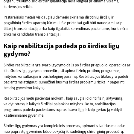
organų trūkumo širdies transplantacija nėra lengvai prieinama visiems,
kuriems jos reikia.
Pastaraisiais metais vis daugiau dėmesio skiriama dirbtinių širdžių ir
pagalbinių širdies aparatų kūrimui. Šie prietaisai gali būti naudojami kaip
tiltas į transplantaciją arba kaip ilgalaikis sprendimas pacientams, kurie nėra
tinkami kandidatai transplantacijai.
Kaip reabilitacija padeda po širdies ligų
gydymo?
Širdies reabilitacija yra svarbi gydymo dalis po širdies priepuolio, operacijos ar
kitų širdies ligų gydymo procedūrų. Ji apima fizinių pratimų programas,
mitybos konsultacijas ir psichologinę paramą. Reabilitacijos tikslas yra padėti
pacientams atsigauti, sumažinti būsimų širdies problemų riziką ir pagerinti
bendrą gyvenimo kokybę.
Reabilitacijos metu pacientai mokomi, kaip saugiai didinti fizinį aktyvumą,
valdyti stresą ir laikytis širdžiai palankios mitybos. Be to, reabilitacijos
programos padeda pacientams suprasti savo ligą ir kaip geriau ją valdyti
kasdieniniame gyvenime.
Širdies ligų gydymas yra kompleksinis procesas, apimantis įvairius metodus
nuo paprastų gyvenimo būdo pokyčių iki sudėtingų chirurginių procedūrų.