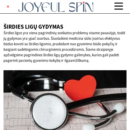
ŠIRDIES LIGŲ
GYDYMAS
Širdies ligos yra viena pagrindinių sveikatos problemų visame pasaulyje, todėl
jų gydymas yra ypač svarbus. Šiuolaikinė medicina siūlo įvairius efektyvius
būdus kovoti su širdies ligomis, pradedant nuo gyvenimo būdo pokyčių ir
baigiant sudėtingomis chirurginėmis procedūromis. Šiame straipsnyje
apžvelgsime pagrindines širdies ligų gydymo galimybes, kurios gali padėti
pagerinti pacientų gyvenimo kokybę ir ilgaamžiškumą.