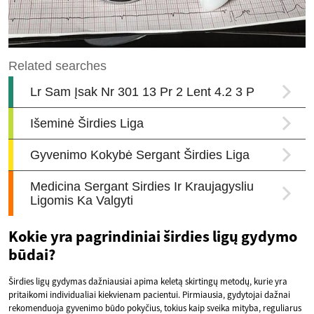
Kokie yra pagrindiniai širdies ligų gydymo
būdai?
Širdies ligų gydymas dažniausiai apima keletą skirtingų metodų, kurie yra
pritaikomi individualiai kiekvienam pacientui. Pirmiausia, gydytojai dažnai
rekomenduoja gyvenimo būdo pokyčius, tokius kaip sveika mityba, reguliarus