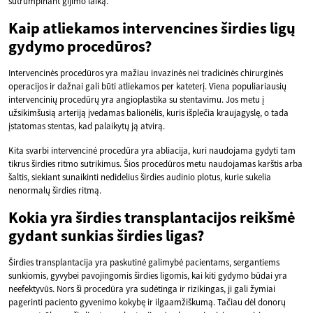
sutrumpinant gijimo laiką.
Kaip atliekamos intervencines širdies ligų
gydymo procedūros?
Intervencinės procedūros yra mažiau invazinės nei tradicinės chirurginės
operacijos ir dažnai gali būti atliekamos per kateterį. Viena populiariausių
intervencinių procedūrų yra angioplastika su stentavimu. Jos metu į
užsikimšusią arteriją įvedamas balionėlis, kuris išplečia kraujagyslę, o tada
įstatomas stentas, kad palaikytų ją atvirą.
Kita svarbi intervencinė procedūra yra abliacija, kuri naudojama gydyti tam
tikrus širdies ritmo sutrikimus. Šios procedūros metu naudojamas karštis arba
šaltis, siekiant sunaikinti nedidelius širdies audinio plotus, kurie sukelia
nenormalų širdies ritmą.
Kokia yra širdies transplantacijos reikšmė
gydant sunkias širdies ligas?
Širdies transplantacija yra paskutinė galimybė pacientams, sergantiems
sunkiomis, gyvybei pavojingomis širdies ligomis, kai kiti gydymo būdai yra
neefektyvūs. Nors ši procedūra yra sudėtinga ir rizikingas, ji gali žymiai
pagerinti paciento gyvenimo kokybę ir ilgaamžiškumą. Tačiau dėl donorų