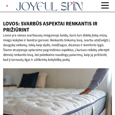
LOVOS: SVARBŪS ASPEKTAI RENKANTIS
IR
PRIŽIŪRINT
Lovos yra vienas svarbiausių miegamojo baldų, kuris turi didelę įtaką mūsų
miego kokybei ir bendrai gerovei. Renkantis tinkamą lovą, svarbu atsižvelgti į
daugybę veiksnių, tokių kaip dydis, medžiagos, dizainas ir komforto lygis.
Šiame straipsnyje aptarsime pagrindinius aspektus, į kuriuos reikėtų atkreipti
dėmesį renkantis lovą, bei pateiksime naudingų patarimų, kaip ją prižiūrėti,
kad ji tarnautų ilgai ir užtikrintų kokybišką poilsį.