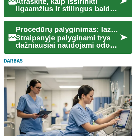
Atraskite, kaip išsirinkti
ilgaamžius ir stilingus baldus
savo namams ar biurui.
Straipsnyje aptariame
Procedūrų palyginimas: lazerinė terapija, mikroadatinė terapija ir cheminis šveitimas
populiarias ba...
Straipsnyje palyginami trys
dažniausiai naudojami odos
atjauninimo metodai: lazerinė
terapija, mikroadatinė terapija
DARBAS
...