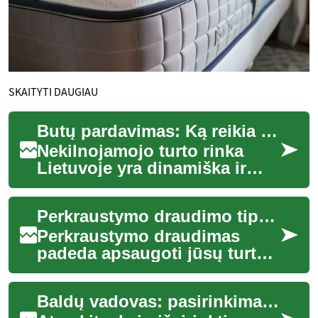
SKAITYTI DAUGIAU
Butų pardavimas: Ką reikia žinoti apie nekilnojamojo turto rinką Lietuvoje
Nekilnojamojo turto rinka
Lietuvoje yra dinamiška ir
nuolat besikeičianti.
Nesvarbu, ar esate pirmasis
Perkraustymo draudimo tipai ir kada jie reikalingi
būsto pirkėjas...
Perkraustymo draudimas
padeda apsaugoti jūsų turtą
ir sumažinti finansinę riziką
persikraustymo metu. Šis
Baldų vadovas: pasirinkimas, priežiūra ir dizaino tendencijos
tekstas apt...