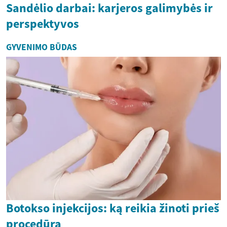
Sandėlio darbai: karjeros galimybės ir
perspektyvos
GYVENIMO BŪDAS
Botokso injekcijos: ką reikia žinoti prieš
procedūrą