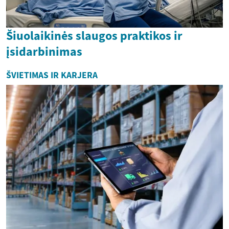
Šiuolaikinės slaugos praktikos ir
įsidarbinimas
ŠVIETIMAS IR KARJERA