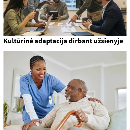
Kultūrinė adaptacija dirbant užsienyje