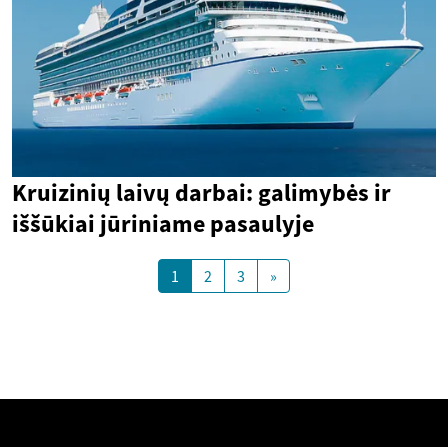
Kruizinių laivų darbai: galimybės ir
iššūkiai jūriniame pasaulyje
1
2
3
»