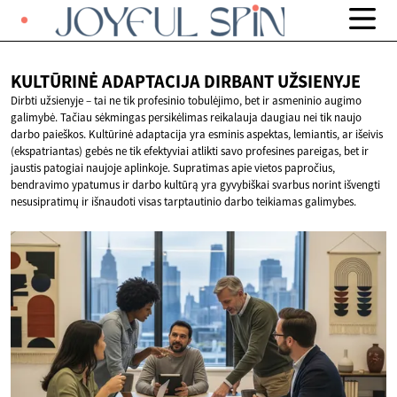
KULTŪRINĖ ADAPTACIJA
DIRBANT UŽSIENYJE
Dirbti užsienyje – tai ne tik profesinio tobulėjimo, bet ir asmeninio augimo
galimybė. Tačiau sėkmingas persikėlimas reikalauja daugiau nei tik naujo
darbo paieškos. Kultūrinė adaptacija yra esminis aspektas, lemiantis, ar išeivis
(ekspatriantas) gebės ne tik efektyviai atlikti savo profesines pareigas, bet ir
jaustis patogiai naujoje aplinkoje. Supratimas apie vietos papročius,
bendravimo ypatumus ir darbo kultūrą yra gyvybiškai svarbus norint išvengti
nesusipratimų ir išnaudoti visas tarptautinio darbo teikiamas galimybes.