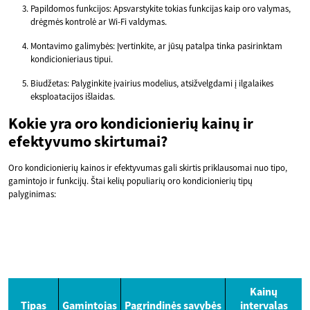
Papildomos funkcijos: Apsvarstykite tokias funkcijas kaip oro valymas,
drėgmės kontrolė ar Wi-Fi valdymas.
Montavimo galimybės: Įvertinkite, ar jūsų patalpa tinka pasirinktam
kondicionieriaus tipui.
Biudžetas: Palyginkite įvairius modelius, atsižvelgdami į ilgalaikes
eksploatacijos išlaidas.
Kokie yra oro kondicionierių kainų ir
efektyvumo skirtumai?
Oro kondicionierių kainos ir efektyvumas gali skirtis priklausomai nuo tipo,
gamintojo ir funkcijų. Štai kelių populiarių oro kondicionierių tipų
palyginimas:
Kainų
Tipas
Gamintojas
Pagrindinės savybės
intervalas