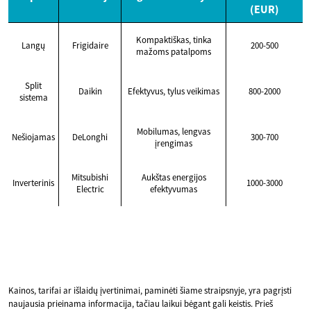
(EUR)
Kompaktiškas, tinka
Langų
Frigidaire
200-500
mažoms patalpoms
Split
Daikin
Efektyvus, tylus veikimas
800-2000
sistema
Mobilumas, lengvas
Nešiojamas
DeLonghi
300-700
įrengimas
Mitsubishi
Aukštas energijos
Inverterinis
1000-3000
Electric
efektyvumas
Kainos, tarifai ar išlaidų įvertinimai, paminėti šiame straipsnyje, yra pagrįsti
naujausia prieinama informacija, tačiau laikui bėgant gali keistis. Prieš