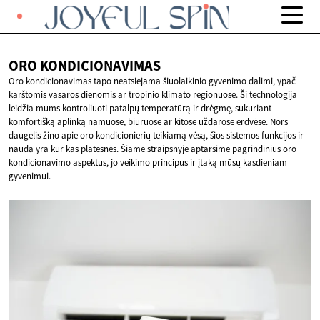
ORO
KONDICIONAVIMAS
Oro kondicionavimas tapo neatsiejama šiuolaikinio gyvenimo dalimi, ypač
karštomis vasaros dienomis ar tropinio klimato regionuose. Ši technologija
leidžia mums kontroliuoti patalpų temperatūrą ir drėgmę, sukuriant
komfortišką aplinką namuose, biuruose ar kitose uždarose erdvėse. Nors
daugelis žino apie oro kondicionierių teikiamą vėsą, šios sistemos funkcijos ir
nauda yra kur kas platesnės. Šiame straipsnyje aptarsime pagrindinius oro
kondicionavimo aspektus, jo veikimo principus ir įtaką mūsų kasdieniam
gyvenimui.