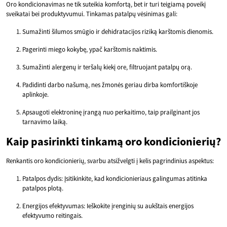
Oro kondicionavimas ne tik suteikia komfortą, bet ir turi teigiamą poveikį
sveikatai bei produktyvumui. Tinkamas patalpų vėsinimas gali:
Sumažinti šilumos smūgio ir dehidratacijos riziką karštomis dienomis.
Pagerinti miego kokybę, ypač karštomis naktimis.
Sumažinti alergenų ir teršalų kiekį ore, filtruojant patalpų orą.
Padidinti darbo našumą, nes žmonės geriau dirba komfortiškoje
aplinkoje.
Apsaugoti elektroninę įrangą nuo perkaitimo, taip prailginant jos
tarnavimo laiką.
Kaip pasirinkti tinkamą oro kondicionierių?
Renkantis oro kondicionierių, svarbu atsižvelgti į kelis pagrindinius aspektus:
Patalpos dydis: Įsitikinkite, kad kondicionieriaus galingumas atitinka
patalpos plotą.
Energijos efektyvumas: Ieškokite įrenginių su aukštais energijos
efektyvumo reitingais.