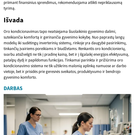
priimant finansinius sprendimus, rekomenduojama atlikti nepriklausomą
tyrimą.
Išvada
Oro kondicionavimas tapo neatsiejama šiuolaikinio gyvenimo dalimi,
suteikiančia komfortą ir gerinančia gyvenimo kokybę. Nuo paprastų langų
modelių iki sudėtingų inverterinių sistemų, rinkoje yra daugybė pasirinkimų,
tinkančių įvairiems poreikiams ir biudžetams. Renkantis oro kondicionierių,
svarbu atsižvelgti ne tik į pradinę kainą, bet ir į ilgalaikį energijos efektyvumą,
patalpų dydį ir papildomas funkcijas. Tinkamai parinkta ir prižiūrima oro
kondicionavimo sistema ne tik užtikrins malonią aplinką namuose ar darbo
vietoje, bet ir prisidės prie geresnės sveikatos, produktyvumo ir bendrojo
gyvenimo komforto.
DARBAS