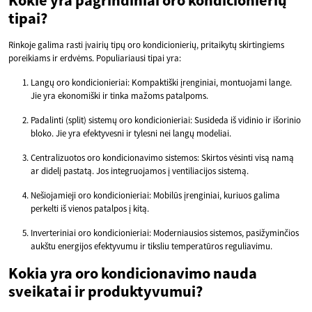
tipai?
Rinkoje galima rasti įvairių tipų oro kondicionierių, pritaikytų skirtingiems
poreikiams ir erdvėms. Populiariausi tipai yra:
Langų oro kondicionieriai: Kompaktiški įrenginiai, montuojami lange.
Jie yra ekonomiški ir tinka mažoms patalpoms.
Padalinti (split) sistemų oro kondicionieriai: Susideda iš vidinio ir išorinio
bloko. Jie yra efektyvesni ir tylesni nei langų modeliai.
Centralizuotos oro kondicionavimo sistemos: Skirtos vėsinti visą namą
ar didelį pastatą. Jos integruojamos į ventiliacijos sistemą.
Nešiojamieji oro kondicionieriai: Mobilūs įrenginiai, kuriuos galima
perkelti iš vienos patalpos į kitą.
Inverteriniai oro kondicionieriai: Moderniausios sistemos, pasižyminčios
aukštu energijos efektyvumu ir tiksliu temperatūros reguliavimu.
Kokia yra oro kondicionavimo nauda
sveikatai ir produktyvumui?