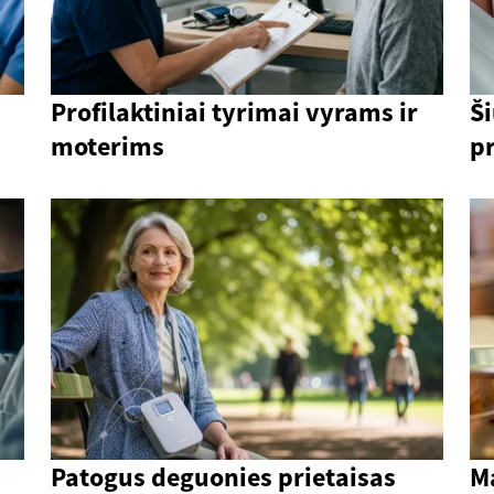
Profilaktiniai tyrimai vyrams ir
Ši
moterims
p
Patogus deguonies prietaisas
Ma