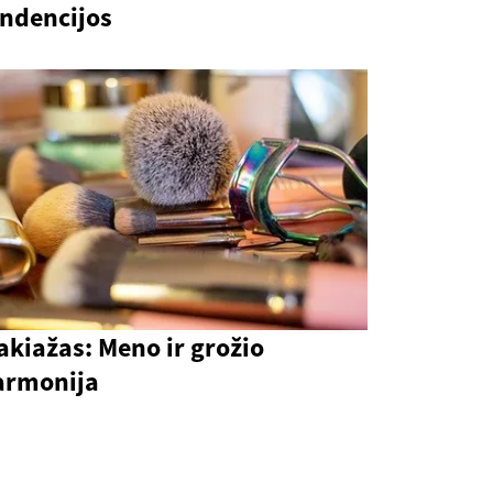
endencijos
kiažas: Meno ir grožio
armonija