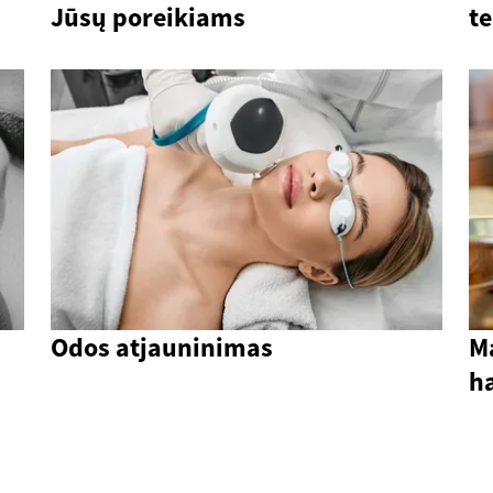
Jūsų poreikiams
t
Odos atjauninimas
Ma
h