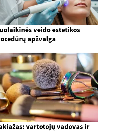
uolaikinės veido estetikos
rocedūrų apžvalga
kiažas: vartotojų vadovas ir