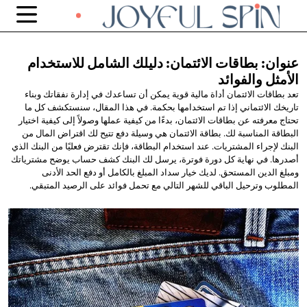
عنوان: بطاقات الائتمان: دليلك الشامل للاستخدام
الأمثل والفوائد
تعد بطاقات الائتمان أداة مالية قوية يمكن أن تساعدك في إدارة نفقاتك وبناء
تاريخك الائتماني إذا تم استخدامها بحكمة. في هذا المقال، سنستكشف كل ما
تحتاج معرفته عن بطاقات الائتمان، بدءًا من كيفية عملها وصولاً إلى كيفية اختيار
البطاقة المناسبة لك. بطاقة الائتمان هي وسيلة دفع تتيح لك اقتراض المال من
البنك لإجراء المشتريات. عند استخدام البطاقة، فإنك تقترض فعليًا من البنك الذي
أصدرها. في نهاية كل دورة فوترة، يرسل لك البنك كشف حساب يوضح مشترياتك
ومبلغ الدين المستحق. لديك خيار سداد المبلغ بالكامل أو دفع الحد الأدنى
المطلوب وترحيل الباقي للشهر التالي مع تحمل فوائد على الرصيد المتبقي.