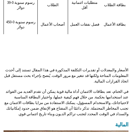
متطلبات ائتمانية
رسوم سنوية 0-39
بطاقة الطلاب
الطلاب
أقل
دولار
رسوم سنوية 0-450
بطاقة الأعمال
فصل نفقات العمل
أصحاب الأعمال
دولار
الأسعار والمعدلات أو تقديرات التكلفة المذكورة في هذا المقال تستند إلى أحدث
المعلومات المتاحة ولكنها قد تتغير مع مرور الوقت. يُنصح بإجراء بحث مستقل قبل
اتخاذ القرارات المالية.
في الختام، تعد بطاقات الائتمان أداة مالية قوية يمكن أن تقدم العديد من الفوائد
عند استخدامها بحكمة. من خلال فهم كيفية عملها، واختيار البطاقة المناسبة
لاحتياجاتك، والاستخدام المسؤول، يمكنك الاستفادة من مزايا بطاقات الائتمان مع
تجنب المخاطر المحتملة. تذكر دائمًا أن المفتاح هو الإنفاق ضمن حدود إمكانياتك
والسداد في الوقت المحدد لتجنب تراكم الديون وبناء تاريخ ائتماني قوي.
المالية