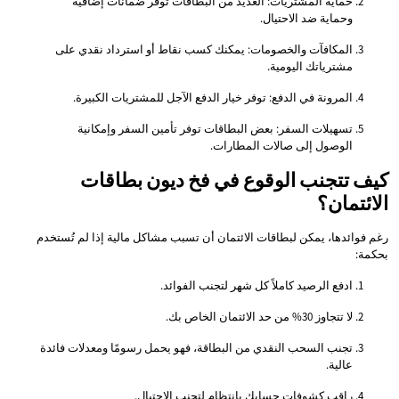
حماية المشتريات: العديد من البطاقات توفر ضمانات إضافية
وحماية ضد الاحتيال.
المكافآت والخصومات: يمكنك كسب نقاط أو استرداد نقدي على
مشترياتك اليومية.
المرونة في الدفع: توفر خيار الدفع الآجل للمشتريات الكبيرة.
تسهيلات السفر: بعض البطاقات توفر تأمين السفر وإمكانية
الوصول إلى صالات المطارات.
كيف تتجنب الوقوع في فخ ديون بطاقات
الائتمان؟
رغم فوائدها، يمكن لبطاقات الائتمان أن تسبب مشاكل مالية إذا لم تُستخدم
بحكمة:
ادفع الرصيد كاملاً كل شهر لتجنب الفوائد.
لا تتجاوز 30% من حد الائتمان الخاص بك.
تجنب السحب النقدي من البطاقة، فهو يحمل رسومًا ومعدلات فائدة
عالية.
راقب كشوفات حسابك بانتظام لتجنب الاحتيال.