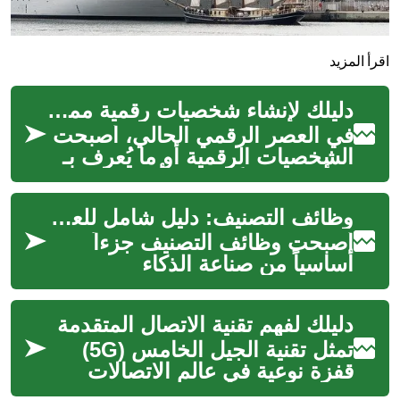
اقرأ المزيد
دليلك لإنشاء شخصيات رقمية مميزة
في العصر الرقمي الحالي، أصبحت
الشخصيات الرقمية أو ما يُعرف بـ
"الأفاتار" جزءًا لا يتجزأ من هويتنا
على الإنترنت. سواء ...
وظائف التصنيف: دليل شامل للعمل في مجال إعداد البيانات
أصبحت وظائف التصنيف جزءاً
أساسياً من صناعة الذكاء
الاصطناعي الحديثة، حيث تساهم
في تدريب الخوارزميات وتحسين
دليلك لفهم تقنية الاتصال المتقدمة
أداء الأنظ...
تمثل تقنية الجيل الخامس (5G)
قفزة نوعية في عالم الاتصالات
اللاسلكية، حيث تتجاوز مجرد