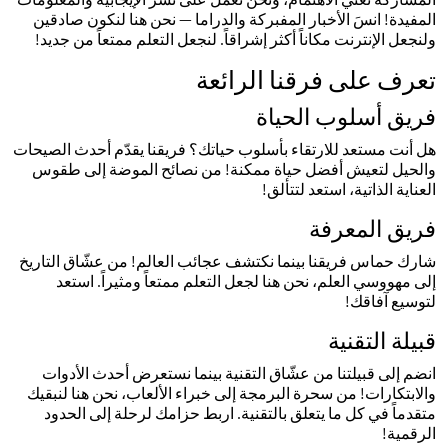
المفيدة! انسَ الأخبار المفبركة والدراما — نحن هنا لنكون صادقين
ولنجعل الإنترنت مكاناً أكثر إشراقاً. لنجعل التعلم ممتعاً من جديد!
تعرف على فرقنا الرائعة
فريق أسلوب الحياة
هل أنت مستعد للارتقاء بأسلوب حياتك؟ فريقنا يقدّم أحدث الصيحات
والحيل لتعيش أفضل حياة ممكنة! من نصائح الموضة إلى طقوس
العناية الذاتية، استعد لتتألق!
فريق المعرفة
شارك حماس فريقنا بينما نكتشف عجائب العالم! من عشّاق التاريخ
إلى مهووسي العلم، نحن هنا لجعل التعلم ممتعاً ومثيراً. استعد
لتوسيع آفاقك!
قبيلة التقنية
انضم إلى قبيلتنا من عشّاق التقنية بينما نستعرض أحدث الأدوات
والابتكارات! من سحرة البرمجة إلى خبراء الألعاب، نحن هنا لنبقيك
متقدماً في كل ما يتعلق بالتقنية. اربط حزامك لرحلة إلى الحدود
الرقمية!