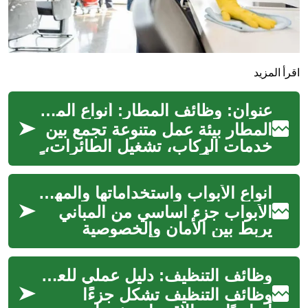
اقرأ المزيد
عنوان: وظائف المطار: أنواع المسؤوليات والمهارات المطلوبة
المطار بيئة عمل متنوعة تجمع بين
خدمات الركاب، تشغيل الطائرات،
والدعم الأرضي. يوفر القطاع مهاماً
تقنية وإدارية وخدمية ...
أنواع الأبواب واستخداماتها والمهارات المطلوبة
الأبواب جزء أساسي من المباني
يربط بين الأمان والخصوصية
والجمالية. تتنوع الأبواب حسب
المواد والتصميم والوظيفة، من
وظائف التنظيف: دليل عملي للعمل وإدارة فرق التنظيف
أبوا...
وظائف التنظيف تشكل جزءًا