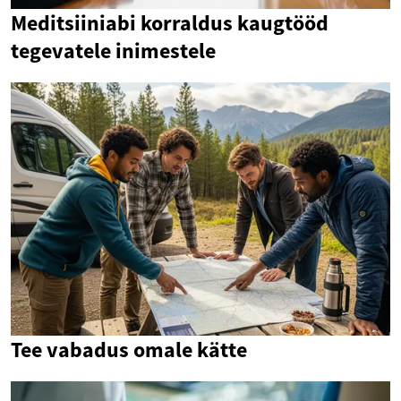
Meditsiiniabi korraldus kaugtööd
tegevatele inimestele
Tee vabadus omale kätte