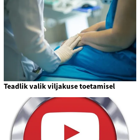
Teadlik valik viljakuse toetamisel