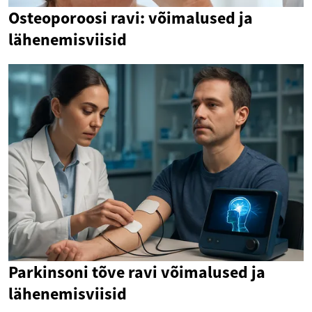
Osteoporoosi ravi: võimalused ja
lähenemisviisid
Parkinsoni tõve ravi võimalused ja
lähenemisviisid