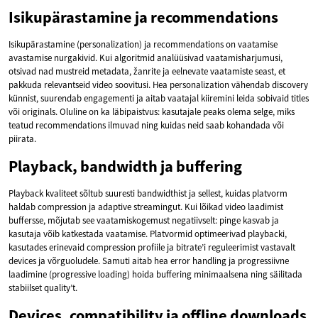
Isikupärastamine ja recommendations
Isikupärastamine (personalization) ja recommendations on vaatamise
avastamise nurgakivid. Kui algoritmid analüüsivad vaatamisharjumusi,
otsivad nad mustreid metadata, žanrite ja eelnevate vaatamiste seast, et
pakkuda relevantseid video soovitusi. Hea personalization vähendab discovery
künnist, suurendab engagementi ja aitab vaatajal kiiremini leida sobivaid titles
või originals. Oluline on ka läbipaistvus: kasutajale peaks olema selge, miks
teatud recommendations ilmuvad ning kuidas neid saab kohandada või
piirata.
Playback, bandwidth ja buffering
Playback kvaliteet sõltub suuresti bandwidthist ja sellest, kuidas platvorm
haldab compression ja adaptive streamingut. Kui lõikad video laadimist
buffersse, mõjutab see vaatamiskogemust negatiivselt: pinge kasvab ja
kasutaja võib katkestada vaatamise. Platvormid optimeerivad playbacki,
kasutades erinevaid compression profiile ja bitrate’i reguleerimist vastavalt
devices ja võrguoludele. Samuti aitab hea error handling ja progressiivne
laadimine (progressive loading) hoida buffering minimaalsena ning säilitada
stabiilset quality’t.
Devices, compatibility ja offline downloads