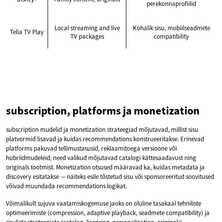
perekonnaprofiilid
Local streaming and live
Kohalik sisu, mobiilseadmete
Telia TV Play
TV packages
compatibility
subscription, platforms ja monetization
subscription mudelid ja monetization strateegiad mõjutavad, millist sisu
platvormid lisavad ja kuidas recommendations konstrueeritakse. Erinevad
platforms pakuvad tellimustasusid, reklaamitoega versioone või
hübriidmudeleid; need valikud mõjutavad catalogi kättesaadavust ning
originals tootmist. Monetization otsused määravad ka, kuidas metadata ja
discovery esitatakse — näiteks esile tõstetud sisu või sponsoreeritud soovitused
võivad muundada recommendations logikat.
Võimalikult sujuva vaatamiskogemuse jaoks on oluline tasakaal tehniliste
optimeerimiste (compression, adaptive playback, seadmete compatibility) ja