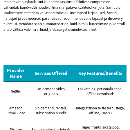
mainitavat playback’i kui ka andmekasutust. Efektiivne compression
vähendab bandwidth nõudeid ilma märgatava kvaliteedikahjuta. Samuti on
kvaliteetsete metadata väljatöötamine oluline: täpsed kirjeldused, žanrid,
näitlejad ja võtmesõnad parandavad recommendations täpsust ja discovery
tulemusi. Metadata saab automatiseerida, kuid inimlik kureerimine ja kontroll
aitab vältida valehierarhiaid ja ebaselget sisuindekseerimist.
Provider
Services Offered
Key Features/Benefits
Name
On-demand video,
Lai katalog, personalization,
Netflix
originals
offline downloads
Amazon
On-demand, rentals,
Integratsioon teiste teenustega,
Prime Video
subscription bundle
offline, lisasisu
Tugev frantsiisikataloog,
Disney+
Family content, originals