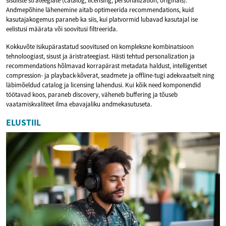
sisuliste strateegiate (catalog, licensing, personalization, originals).
Andmepõhine lähenemine aitab optimeerida recommendations, kuid
kasutajakogemus paraneb ka siis, kui platvormid lubavad kasutajal ise
eelistusi määrata või soovitusi filtreerida.
Kokkuvõte Isikupärastatud soovitused on kompleksne kombinatsioon
tehnoloogiast, sisust ja äristrateegiast. Hästi tehtud personalization ja
recommendations hõlmavad korrapärast metadata haldust, intelligentset
compression- ja playback-kõverat, seadmete ja offline-tugi adekvaatselt ning
läbimõeldud catalog ja licensing lahendusi. Kui kõik need komponendid
töötavad koos, paraneb discovery, väheneb buffering ja tõuseb
vaatamiskvaliteet ilma ebavajaliku andmekasutuseta.
ELUSTIIL