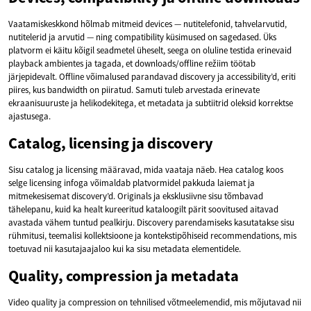
Vaatamiskeskkond hõlmab mitmeid devices — nutitelefonid, tahvelarvutid,
nutitelerid ja arvutid — ning compatibility küsimused on sagedased. Üks
platvorm ei käitu kõigil seadmetel üheselt, seega on oluline testida erinevaid
playback ambientes ja tagada, et downloads/offline režiim töötab
järjepidevalt. Offline võimalused parandavad discovery ja accessibility’d, eriti
piires, kus bandwidth on piiratud. Samuti tuleb arvestada erinevate
ekraanisuuruste ja helikodekitega, et metadata ja subtiitrid oleksid korrektse
ajastusega.
Catalog, licensing ja discovery
Sisu catalog ja licensing määravad, mida vaataja näeb. Hea catalog koos
selge licensing infoga võimaldab platvormidel pakkuda laiemat ja
mitmekesisemat discovery’d. Originals ja eksklusiivne sisu tõmbavad
tähelepanu, kuid ka healt kureeritud kataloogilt pärit soovitused aitavad
avastada vähem tuntud pealkirju. Discovery parendamiseks kasutatakse sisu
rühmitusi, teemalisi kollektsioone ja kontekstipõhiseid recommendations, mis
toetuvad nii kasutajaajaloo kui ka sisu metadata elementidele.
Quality, compression ja metadata
Video quality ja compression on tehnilised võtmeelemendid, mis mõjutavad nii