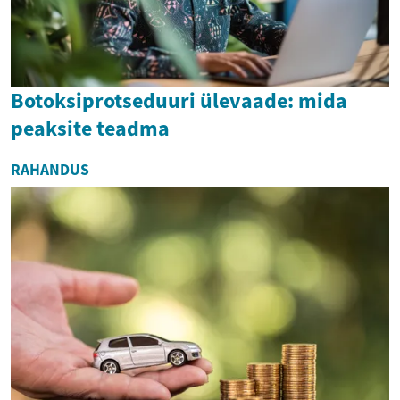
Botoksiprotseduuri ülevaade: mida
peaksite teadma
RAHANDUS