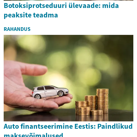
Botoksiprotseduuri ülevaade: mida
peaksite teadma
RAHANDUS
Auto finantseerimine Eestis: Paindlikud
maksevõimalused