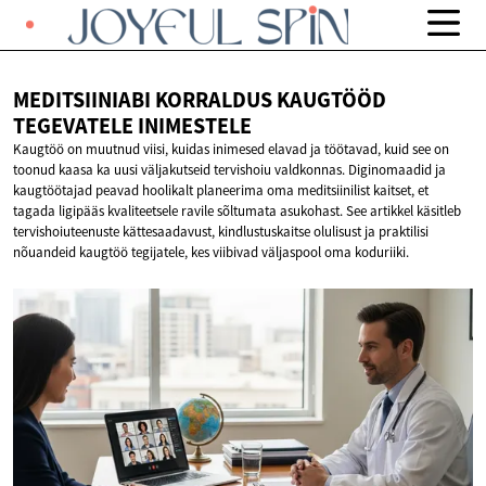
MEDITSIINIABI KORRALDUS KAUGTÖÖD
TEGEVATELE INIMESTELE
Kaugtöö on muutnud viisi, kuidas inimesed elavad ja töötavad, kuid see on
toonud kaasa ka uusi väljakutseid tervishoiu valdkonnas. Diginomaadid ja
kaugtöötajad peavad hoolikalt planeerima oma meditsiinilist kaitset, et
tagada ligipääs kvaliteetsele ravile sõltumata asukohast. See artikkel käsitleb
tervishoiuteenuste kättesaadavust, kindlustuskaitse olulisust ja praktilisi
nõuandeid kaugtöö tegijatele, kes viibivad väljaspool oma koduriiki.