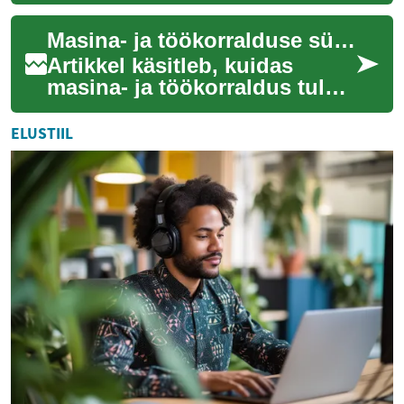
korraldus kriitilise tähtsusega
iga ettevõtte edukuse
Masina- ja töökorralduse sünkroonimine läbilaskevõime maksimeerimiseks
tagamisel. Ala...
Artikkel käsitleb, kuidas
masina- ja töökorraldus tuleb
sünkroniseerida, et tõsta
pakendustöö voogusid, hoida
ELUSTIIL
kvalite...