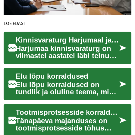
LOE EDASI
Kinnisvaraturg Harjumaal ja taskukohased korterid
Harjumaa kinnisvaraturg on
viimastel aastatel läbi teinud
olulisi muudatusi, pakkudes
huvi nii kohalikele elanikele
Elu lõpu korraldused
k...
Elu lõpu korraldused on
tundlik ja oluline teema, mis
nõuab hoolikat kaalumist ja
planeerimist.
Tootmisprotsesside korraldus ja tööülesanded
Krematsiooniteenused ...
Tänapäeva majanduses on
tootmisprotsesside tõhus