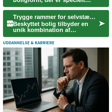
designet til at imødekomme
ældre menneskers behov og
Trygge rammer for selvstændigt seniorliv
ønsker. Disse bol...
Beskyttet bolig tilbyder en
unik kombination af
uafhængighed og tryghed for
seniorer. Det er en boform,
UDDANNELSE & KARRIERE
der er design...