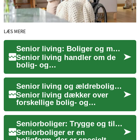
LÆS MERE
Senior living: Boliger og muligheder for ældre
Senior living handler om de
bolig- og
fællesskabsmuligheder, der
er designet til ældre
Senior living og ældreboliger: valg og muligheder
mennesker i forskellige faser
...
Senior living dækker over
forskellige bolig- og
plejeforløb for ældre, fra
selvstændige lejligheder til
Seniorboliger: Trygge og tilgængelige hjem til ældre
assisteret li...
Seniorboliger er en
boligform, der er specielt