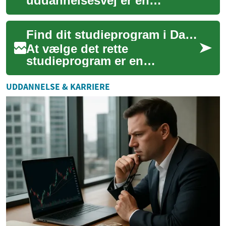
uddannelsesvej er en
afgørende beslutning, der
kan forme fremtiden. Det
Find dit studieprogram i Danmark og udlandet
handler ikke kun om at fin...
At vælge det rette
studieprogram er en
afgørende beslutning, der
kan forme din fremtidige
UDDANNELSE & KARRIERE
karriere og personlige udvi...