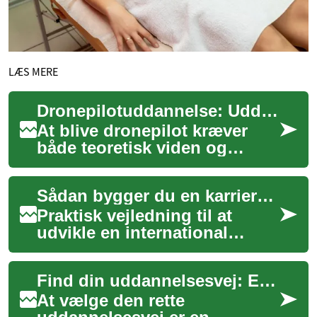
LÆS MERE
Dronepilotuddannelse: Uddannelse, certificering og praktisk træning
At blive dronepilot kræver
både teoretisk viden og
praktisk erfaring for at flyve
sikkert og lovligt. Denne
Sådan bygger du en karriere i tømrerfaget globalt
artikel b...
Praktisk vejledning til at
udvikle en international
karriere i tømrerfaget. Fokus
er på relevante færdigheder,
Find din uddannelsesvej: En guide til studievalg
uddann...
At vælge den rette