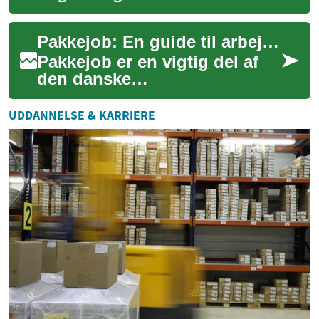
byggemateriale i både
midlertidige og permanente
Pakkejob: En guide til arbejde i den danske produktionsindustri
konstruktioner. De tilbyd...
Pakkejob er en vigtig del af
den danske
produktionsindustri og spiller
en afgørende rolle i at sikre,
UDDANNELSE & KARRIERE
at varer når fr...