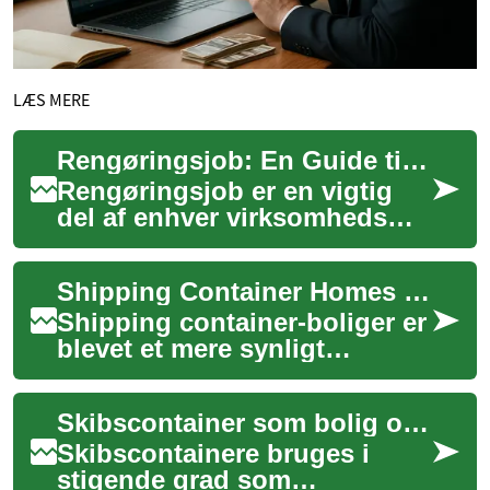
LÆS MERE
Rengøringsjob: En Guide til Arbejde i Rengøringsbranchen
Rengøringsjob er en vigtig
del af enhver virksomheds
drift og spiller en afgørende
rolle i at opretholde et sundt
Shipping Container Homes som bolig: muligheder og udfordringer
og ...
Shipping container-boliger er
blevet et mere synligt
alternativ til traditionelle
byggeformer, både til
Skibscontainer som bolig og bygning: muligheder og udfordringer
helårsbeboels...
Skibscontainere bruges i
stigende grad som