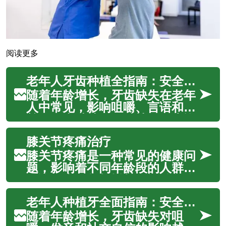
阅读更多
老年人牙齿种植全指南：安全、适应性与护理要点
随着年龄增长，牙齿缺失在老年
人中常见，影响咀嚼、言语和自
尊。牙齿种植（即种植牙）为许
多老年患者提供了稳定、持久的
膝关节疼痛治疗
修复方案，不仅能恢复咀嚼功
能，还能防止邻牙移位和颌骨吸
膝关节疼痛是一种常见的健康问
收。对于考虑种植的长者，了解
题，影响着不同年龄段的人群。
适应症、术前准备、手术流程、
无论是由于年龄增长、运动损伤
康复期以及长...
还是慢性疾病，膝关节疼痛都可
老年人种植牙全面指南：安全性、过程与护理要点
能严重影响日常生活质量。本文
将深入探讨膝关节疼痛的各种治
随着年龄增长，牙齿缺失对咀