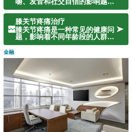
疗方法，包括传统疗法和新兴技
嚼、发音和社交自信的影响越来
术，以帮助患者更好地了解和管
越明显。种植牙（牙齿植体）为
理这一困扰...
许多老年人提供了恢复功能与外
膝关节疼痛治疗
观的长期方案，但决策涉及健康
评估、手术准备与长期维护。本
膝关节疼痛是一种常见的健康问
文从适应症、术前评估、手术流
题，影响着不同年龄段的人群。
程、风险与并发症、术后护理以
无论是因为年龄增长、运动损伤
及如何在本地...
还是慢性疾病，膝关节疼痛都可
金融
能严重影响日常生活质量。幸运
的是，现代医学提供了多种有效
的治疗方法来缓解膝关节疼痛，
改善关节功能。本文将探讨几种
常见的膝关...