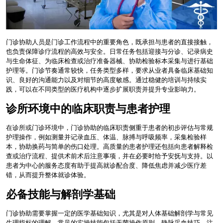
门诊协助人员是门诊工作流程中的重要角色，既承担与患者的直接接触，
也负责保障诊疗流程的高效与安全。日常任务包括迎接与分诊、记录病史
与生命体征、为临床检查或治疗准备器械、协助检验标本采集与进行基础
护理等。门诊节奏通常较快，任务类型多样，要求从业者具备临床基础知
识、良好的沟通能力以及对细节的高度敏感。通过稳健的培训与持续实
践，可以在不同类型的医疗机构中逐步扩展职责并提升专业影响力。
诊所环境中的临床职责与患者护理
在诊所或门诊环境中，门诊协助的临床职责侧重于患者的初步评估与常规
护理操作，例如测量并记录血压、体温、脉搏与呼吸频率，采集检验样
本，协助换药与简单的伤口处理。高质量的患者护理还包括向患者解释检
查或治疗流程、提供术前术后注意事项，并在必要时给予安抚与支持。以
患者为中心的服务态度有助于提高就诊配合度、降低焦虑并减少医疗差
错，从而提升整体就诊体验。
必备技能与解剖学基础
门诊协助需要掌握一定的医学基础知识，尤其是对人体基础解剖学与常见
生理指标的理解。常见的实操技能包括无菌操作原则、静脉采血技巧、注