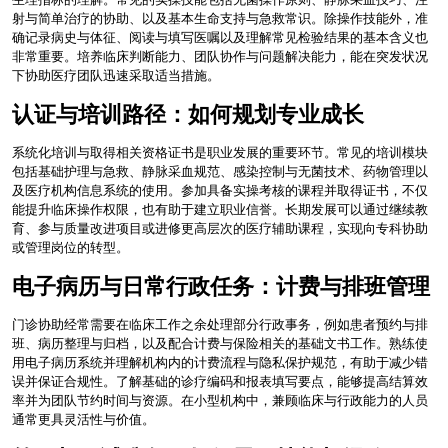
射与简单治疗的协助、以及基本生命支持与急救常识。除操作技能外，准
确记录病史与体征、阅读与填写医嘱以及理解常见检验结果的基本含义也
非常重要。培养临床判断能力、团队协作与问题解决能力，能在突发状况
下协助医疗团队迅速采取适当措施。
认证与培训路径：如何规划专业成长
系统化培训与取得相关资格证书是职业发展的重要环节。常见的培训模块
包括基础护理与急救、静脉采血规范、感染控制与无菌技术、药物管理以
及医疗机构信息系统的使用。参加具备实操考核的课程并取得证书，不仅
能提升临床操作权限，也有助于建立职业信誉。长期发展可以通过继续教
育、参与质量改进项目或进修更高层次的医疗辅助课程，实现向专科协助
或管理岗位的转型。
电子病历与日常行政任务：计费与排班管理
门诊协助经常需要在临床工作之余处理部分行政事务，例如患者预约与排
班、病历整理与归档，以及配合计费与保险相关的基础文书工作。熟练使
用电子病历系统并理解机构内的计费流程与隐私保护规范，有助于减少错
误并保证合规性。了解基础的诊疗编码和报表填写要点，能够提高结算效
率并为团队节约时间与资源。在小型机构中，兼顾临床与行政能力的人员
通常更具灵活性与价值。