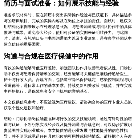
简历与面试准备：如何展示技能与经验
准备求职材料时，应在简历中突出实际操作经验与已获证书，具体描述参
与的培训项目、完成的实操内容及在岗位上承担的责任。面试时，建议采
用结构化案例来展示在处理紧急状况、与患者沟通或与团队协作中的具体
做法与成果。避免夸大经验，使用可验证的实例来证明胜任力。与此同
时，清晰、有礼的口头与书面沟通能力以及专业形象，是在多学科团队中
建立信任的重要因素。
沟通与合规在医疗保健中的作用
有效的沟通能够降低医疗差错、加强团队协作并改善患者依从性。门诊协
助不仅要与患者保持清晰的交流，还要能够将关键信息准确传递给医生、
护士与行政人员。合规方面，包括遵守隐私保护规定、感染控制流程与职
业道德等，是日常工作的基本要求。持续更新相关政策与规范，并在实践
中严格执行，是保障患者安全与机构信誉的基石。
本文仅供信息参考，不应被视为医疗建议。请咨询合格的医疗专业人员以
获取个性化建议和治疗。
结论：门诊协助岗位涵盖临床与行政的交叉技能领域，通过有针对性的培
训与认证、不断积累实践经验以及提升沟通与合规意识，可以稳步扩展职
责范围并实现职业成长。本文提供的是职业发展与技能提升的信息性指
导，并不暗示或承诺任何具体职位的可用性或招聘情况。请根据个人兴趣