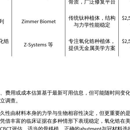
骨质，广泛修复平台
传统钛种植体，结构
$2
系列
Zimmer Biomet
与力学性能稳定
氧化锆
专注氧化锆种植体，
$2
Z-Systems 等
提供无金属美学方案
、费用或成本估算基于最新可用信息，但可能随时间变
立调查。
久性由材料本身的力学与生物相容性决定，但更重要的
凭借丰富的临床证据在多种情形下表现稳定，氧化锆在
BCT评估、适当的骨移植、正确的abutment与冠材料