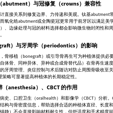
butment）与冠修复（crowns）兼容性
计直接关系到修复边界、力传递和美观。钛基abutment
而氧化锆abutment或全陶瓷冠更常用于前牙区以满足美
）、边缘处理与冠的材料选择都会影响微生物封闭性和
。
raft）与牙周学（periodontics）的影响
，骨移植（bonegraft）或引导骨再生可为种植体提供
自体骨、同种异体、异种或合成骨替代品）在骨再生速
的牙周管理、炎症控制与术后随访对防止周围骨吸收至
cs 的管理策略可显著提高种植体的长期稳定性。
anesthesia）、CBCT 的作用
史、口腔卫生（oralhealth）和影像学（CBCT）分析。
结构与骨密度信息，帮助选择合适的种植体直径、长度
镇静）不会直接影响材料耐久性，但舒适度和手术精度