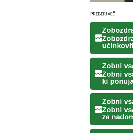
PREBERI VEČ
Zobozdra
učinkovit
izgubo zo
Zobni vs
Zobni vs
ki ponuj
sodobna 
Zobni vsa
za nadom
zobozdra