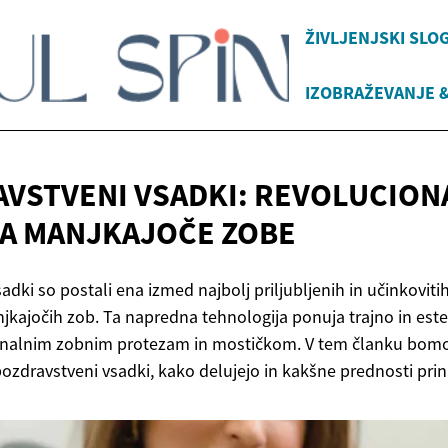
ŽIVLJENJSKI SLO
IZOBRAŽEVANJE &
VSTVENI VSADKI: REVOLUCIO
ZA
MANJKAJOČE ZOBE
dki so postali ena izmed najbolj priljubljenih in učinkovitih
ajočih zob. Ta napredna tehnologija ponuja trajno in este
cionalnim zobnim protezam in mostičkom. V tem članku bom
obozdravstveni vsadki, kako delujejo in kakšne prednosti pr