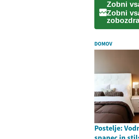
Zobni vs
zobozdra
manjkajoč
DOMOV
Postelje: Vod
spanec in sti