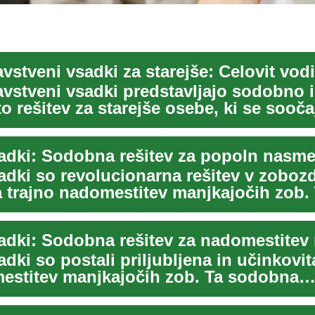
vstveni vsadki predstavljajo sodobno 
o rešitev za starejše osebe, ki se sooča
b. Ta ...
adki: Sodobna rešitev za popoln nasm
adki so revolucionarna rešitev v zoboz
a trajno nadomestitev manjkajočih zob.
teh...
dki so postali priljubljena in učinkovit
estitev manjkajočih zob. Ta sodobna
vstven...