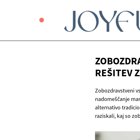
ZOBOZDRA
REŠITEV 
Zobozdravstveni vsa
nadomeščanje manjk
alternativo tradi
raziskali, kaj so z