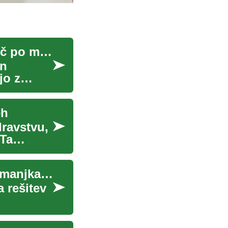
Zobozdravstveni vsadki za starejše: Celovit vodič po možnostih in prednostih
in
jo z
eh
dravstvu,
 Ta
Zobni vsadki: Sodobna rešitev za nadomestitev manjkajočih zob
a rešitev