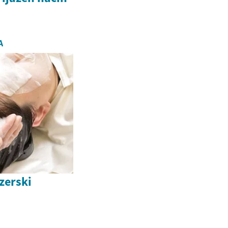
A
zerski