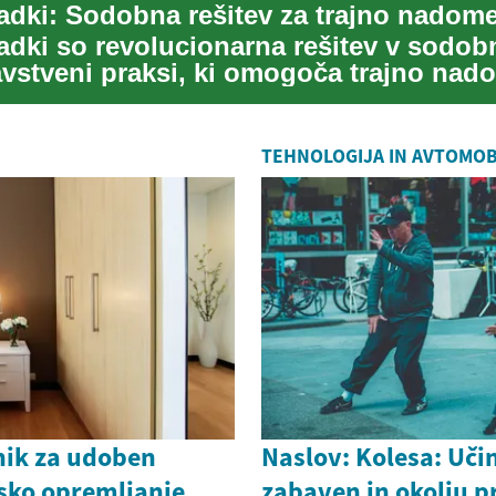
adki so revolucionarna rešitev v sodob
vstveni praksi, ki omogoča trajno nado
ih z...
TEHNOLOGIJA IN AVTOMOB
nik za udoben
Naslov: Kolesa: Uči
lsko opremljanje
zabaven in okolju p