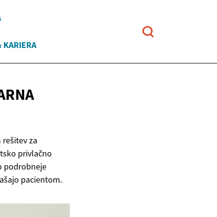
G
 KARIERA
NARNA
 rešitev za
tsko privlačno
o podrobneje
inašajo pacientom.