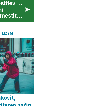
Zobni vsadki: Sodobna rešitev za trajno nadomestitev manjkajočih zob
ni
mestitev
ILIZEM
nkovit,
rijazen način