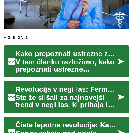
PREBERI VEČ
Kako prepoznati ustrezne zdravstvene storitve v bivalnem okolju
V tem članku razložimo, kako
prepoznati ustrezne
zdravstvene storitve v
različnih bivalnih okoljih —
Revolucija v negi las: Fermentirana nega las
od neodvisnega b...
Ste že slišali za najnovejši
trend v negi las, ki prihaja iz
Južne Koreje? Fermentirana
nega las obljublja, da bo rev...
Čiste lepotne revolucije: Kako sol preoblikuje nego kože