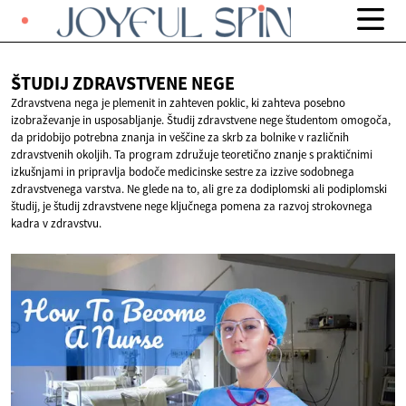
ŠTUDIJ ZDRAVSTVENE
NEGE
Zdravstvena nega je plemenit in zahteven poklic, ki zahteva posebno
izobraževanje in usposabljanje. Študij zdravstvene nege študentom omogoča,
da pridobijo potrebna znanja in veščine za skrb za bolnike v različnih
zdravstvenih okoljih. Ta program združuje teoretično znanje s praktičnimi
izkušnjami in pripravlja bodoče medicinske sestre za izzive sodobnega
zdravstvenega varstva. Ne glede na to, ali gre za dodiplomski ali podiplomski
študij, je študij zdravstvene nege ključnega pomena za razvoj strokovnega
kadra v zdravstvu.