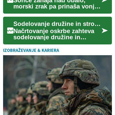
Sonce zahaja nad obalo,
morski zrak pa prinaša vonj
po soli in svežini. Toda ali ste
vedeli, da ta ista sol, ki jo
Sodelovanje družine in strokovnjakov pri načrtovanju oskrbe
ču...
Načrtovanje oskrbe zahteva
sodelovanje družine in
strokovnjakov, da se zagotovi
varnost, dostopnost in dobro
IZOBRAŽEVANJE & KARIERA
počutje ...