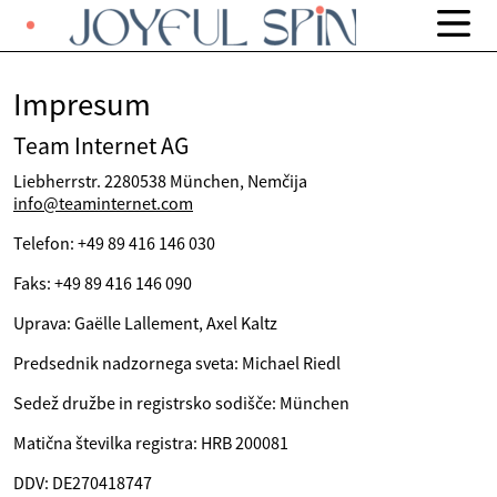
Impresum
Team Internet AG
Liebherrstr. 2280538 München, Nemčija
info@teaminternet.com
Telefon: +49 89 416 146 030
Faks: +49 89 416 146 090
Uprava: Gaëlle Lallement, Axel Kaltz
Predsednik nadzornega sveta: Michael Riedl
Sedež družbe in registrsko sodišče: München
Matična številka registra: HRB 200081
DDV: DE270418747