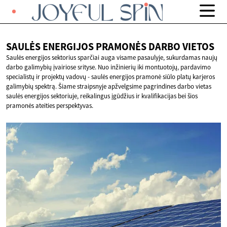
SAULĖS ENERGIJOS PRAMONĖS
DARBO VIETOS
Saulės energijos sektorius sparčiai auga visame pasaulyje, sukurdamas naujų
darbo galimybių įvairiose srityse. Nuo inžinierių iki montuotojų, pardavimo
specialistų ir projektų vadovų - saulės energijos pramonė siūlo platų karjeros
galimybių spektrą. Šiame straipsnyje apžvelgsime pagrindines darbo vietas
saulės energijos sektoriuje, reikalingus įgūdžius ir kvalifikacijas bei šios
pramonės ateities perspektyvas.