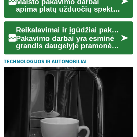
Maisto pakavimo darbai
apima platų užduočių spektrą
— nuo produktų rūšiavimo ir
dozavimo iki etikečių
Reikalavimai ir įgūdžiai pakavimo darbui
klijavimo bei p...
Pakavimo darbai yra esminė
grandis daugelyje pramonės
šakų, užtikrinanti, kad
produktai saugiai pasiektų
TECHNOLOGIJOS IR AUTOMOBILIAI
vartotojus. ...