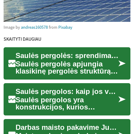
Image by
andreas160578
from
Pixabay
SKAITYTI DAUGIAU
Saulės pergolės: sprendimas sodui ir namui
Saulės pergolės apjungia
klasikinę pergolės struktūrą
su saulės energiją
generuojančiomis
Saulės pergolos: kaip jos veikia sodui ir namui
technologijomis,
suteikdamo...
Saulės pergolos yra
konstrukcijos, kurios
sujungia tradicinį lauko
erdvės apdailą su saulės
Darbas maisto pakavime Jungtinėje Karalystėje
modulių funkcionalumu. Jo...