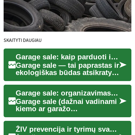
SKAITYTI DAUGIAU
Garage sale: kaip parduoti ir pirkti antrinius daiktus
Garage sale — tai paprastas ir
ekologiškas būdas atsikratyti
nereikalingų daiktų ir rasti
vertingų radinių kitam pirk...
Garage sale: organizavimas, pardavimas ir pirkimas
Garage sale (dažnai vadinami
kiemo ar garažo
išpardavimais) yra paprastas
būdas atlaisvinti vietą
ŽIV prevencija ir tyrimų svarba
namuose, suteikti a...