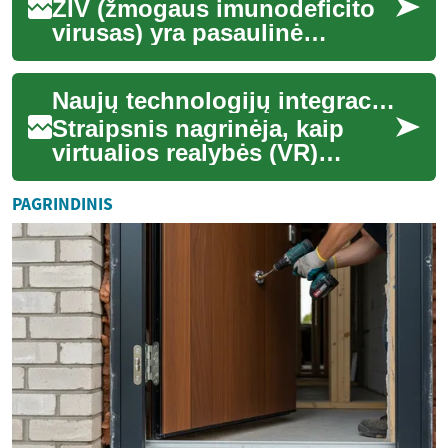
ŽIV (žmogaus imunodeficito
virusas) yra pasaulinė
visuomenės sveikatos
problema, paveikianti
Naujų technologijų integracija mokymuose: VR ir telepraktika
milijonus žmonių visame ...
Straipsnis nagrinėja, kaip
virtualios realybės (VR)
technologijos ir telepraktikos
sprendimai transformuoja
PAGRINDINIS
aviacijos...