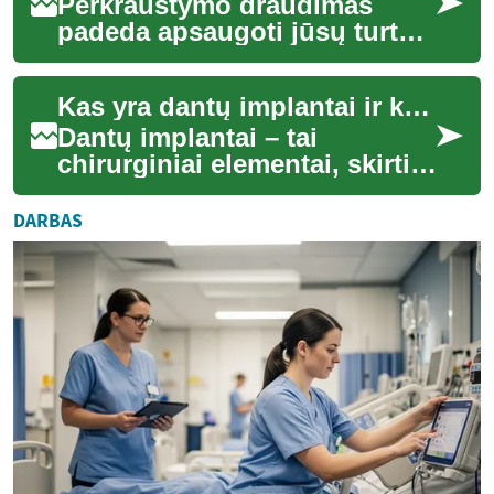
Perkraustymo draudimas
padeda apsaugoti jūsų turtą
ir sumažinti finansinę riziką
persikraustymo metu. Šis
Kas yra dantų implantai ir kaip jie veikia
tekstas apt...
Dantų implantai – tai
chirurginiai elementai, skirti
pakeisti trūkstamus dantis ir
atkurti burnos funkciją bei
DARBAS
esteti...