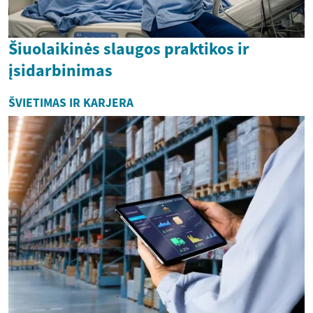
Šiuolaikinės slaugos praktikos ir
įsidarbinimas
ŠVIETIMAS IR KARJERA