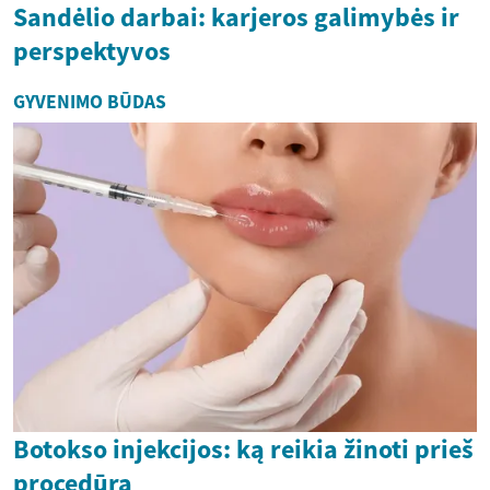
Sandėlio darbai: karjeros galimybės ir
perspektyvos
GYVENIMO BŪDAS
Botokso injekcijos: ką reikia žinoti prieš
procedūrą