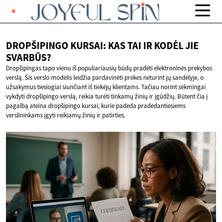
DROPŠIPINGO KURSAI: KAS TAI IR KODĖL
JIE
SVARBŪS?
Dropšipingas tapo vienu iš populiariausių būdų pradėti elektroninės prekybos
verslą. Šis verslo modelis leidžia pardavinėti prekes neturint jų sandėlyje, o
užsakymus tiesiogiai siunčiant iš tiekėjų klientams. Tačiau norint sėkmingai
vykdyti dropšipingo verslą, reikia turėti tinkamų žinių ir įgūdžių. Būtent čia į
pagalbą ateina dropšipingo kursai, kurie padeda pradedantiesiems
verslininkams įgyti reikiamų žinių ir patirties.