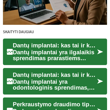
SKAITYTI DAUGIAU
Dantų implantai: kas tai ir kaip jie veikia
Dantų implantai yra ilgalaikis
sprendimas prarastiems
dantims atkurti, kai natūrali
šaknis nebeegzistuoja arba
Dantų implantai: kas tai ir kaip jie veikia
negali...
Dantų implantai yra
odontologinis sprendimas,
skirtas atkurti prarastus
dantis ilguoju laikotarpiu.
Perkraustymo draudimo tipai ir kada jie reikalingi
Implantas paprast...