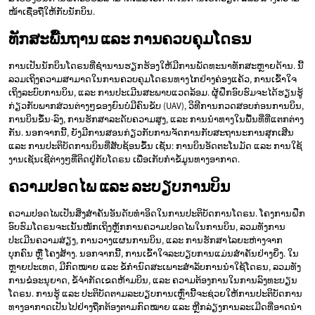
ໜ້າເຊື່ອຖືໃຫ້ກັບນັກບິນ.
ທັກສະພື້ນຖານ ແລະ ການຄວບຄຸມໂດຣນ
ການເປັນນັກບິນໂດຣນທີ່ຊໍານານຮຽກຮ້ອງໃຫ້ມີການພັດທະນາທັກສະຫຼາຍດ້ານ. ນີ້
ລວມເຖິງຄວາມສາມາດໃນການຄວບຄຸມໂດຣນທາງໄກຢ່າງຄ່ອງແຄ້ວ, ການເຂົ້າໃຈ
ເຖິງລະບົບການບິນ, ແລະ ການປະເມີນສະພາບແວດລ້ອມ. ຜູ້ຝຶກອົບຮົມຈະໄດ້ຮຽນຮູ້
ກ່ຽວກັບພາກສ່ວນຕ່າງໆຂອງຍົນບໍ່ມີຄົນຂັບ (UAV), ວິທີການກວດສອບກ່ອນການບິນ,
ການບິນຂຶ້ນ-ລົງ, ການຮັກສາລະດັບຄວາມສູງ, ແລະ ການນໍາທາງໃນພື້ນທີ່ທີ່ແຕກຕ່າງ
ກັນ. ນອກຈາກນີ້, ຍັງມີການສອນກ່ຽວກັບການຈັດການກັບສະຖານະການສຸກເສີນ
ແລະ ການປະຕິບັດການບິນທີ່ສັບຊ້ອນຂຶ້ນ ເຊັ່ນ: ການບິນອັດຕະໂນມັດ ແລະ ການໃຊ້
ງານເຊັນເຊີຕ່າງໆທີ່ຕິດຢູ່ກັບໂດຣນ ເພື່ອເກັບກຳຂໍ້ມູນທາງອາກາດ.
ຄວາມປອດໄພ ແລະ ລະບຽບການບິນ
ຄວາມປອດໄພເປັນສິ່ງສໍາຄັນອັນດັບທໍາອິດໃນການປະຕິບັດການໂດຣນ. ໂຄງການຝຶກ
ອົບຮົມໂດຣນຈະເນັ້ນໜັກເຖິງຫຼັກການຄວາມປອດໄພໃນການບິນ, ລວມທັງການ
ປະເມີນຄວາມສ່ຽງ, ການວາງແຜນການບິນ, ແລະ ການຮັກສາໄລຍະຫ່າງຈາກ
ບຸກຄົນ ຫຼື ໂຄງສ້າງ. ນອກຈາກນີ້, ການເຂົ້າໃຈລະບຽບການແມ່ນສໍາຄັນຢ່າງຍິ່ງ. ໃນ
ຫຼາຍປະເທດ, ມີກົດໝາຍ ແລະ ຂໍ້ກໍານົດສະເພາະສໍາລັບການນໍາໃຊ້ໂດຣນ, ລວມທັງ
ການຂໍອະນຸຍາດ, ຂໍ້ຈໍາກັດເຂດຫ້າມບິນ, ແລະ ຄວາມຕ້ອງການໃນການລົງທະບຽນ
ໂດຣນ. ການຮູ້ ແລະ ປະຕິບັດຕາມລະບຽບການເຫຼົ່ານີ້ຈະຊ່ວຍໃຫ້ການປະຕິບັດການ
ທາງອາກາດເປັນໄປຢ່າງຖືກຕ້ອງຕາມກົດໝາຍ ແລະ ຫຼີກລ່ຽງການລະເມີດທີ່ອາດນໍາ