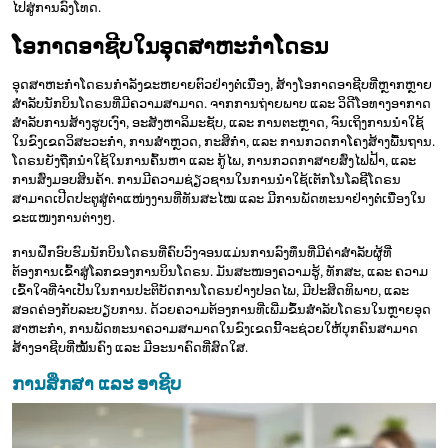
ໄປສູ່ການລົງໂທດ.
ໂອກາດອາຊີບໃນອຸດສາຫະກຳໂດຣນ
ອຸດສາຫະກໍາໂດຣນກໍາລັງຂະຫຍາຍຕົວຢ່າງຕໍ່ເນື່ອງ, ສ້າງໂອກາດອາຊີບທີ່ຫຼາກຫຼາຍ
ສໍາລັບນັກບິນໂດຣນທີ່ມີຄວາມສາມາດ. ຈາກການຖ່າຍພາບ ແລະ ວິດີໂອທາງອາກາດ
ສໍາລັບການສ້າງຮູບເງົາ, ອະສັງຫາລິມະຊັບ, ແລະ ການຕະຫຼາດ, ຈົນເຖິງການນໍາໃຊ້
ໃນຂົງເຂດວິສະວະກໍາ, ການສໍາຫຼວດ, ກະສິກໍາ, ແລະ ການກວດກາໂຄງສ້າງພື້ນຖານ.
ໂດຣນຍັງຖືກນໍາໃຊ້ໃນການຄົ້ນຫາ ແລະ ກູ້ໄພ, ການກວດກາສາຍສົ່ງໄຟຟ້າ, ແລະ
ການສົ່ງມອບສິນຄ້າ. ການມີຄວາມຊ່ຽວຊານໃນການນໍາໃຊ້ເຕັກໂນໂລຊີໂດຣນ
ສາມາດເປີດປະຕູສູ່ຕໍາແໜ່ງງານທີ່ທັນສະໄໝ ແລະ ມີການພັດທະນາຢ່າງຕໍ່ເນື່ອງໃນ
ຂະແໜງການຕ່າງໆ.
ການຝຶກອົບຮົມນັກບິນໂດຣນທີ່ຄົບວົງຈອນແມ່ນການລົງທຶນທີ່ມີຄ່າສໍາລັບຜູ້ທີ່
ຕ້ອງການເຂົ້າສູ່ໂລກຂອງການບິນໂດຣນ. ມັນສະໜອງຄວາມຮູ້, ທັກສະ, ແລະ ຄວາມ
ເຂົ້າໃຈທີ່ຈໍາເປັນໃນການປະຕິບັດການໂດຣນຢ່າງປອດໄພ, ມີປະສິດທິພາບ, ແລະ
ສອດຄ່ອງກັບລະບຽບການ. ດ້ວຍຄວາມຕ້ອງການທີ່ເພີ່ມຂຶ້ນສໍາລັບໂດຣນໃນຫຼາຍອຸດ
ສາຫະກໍາ, ການພັດທະນາຄວາມສາມາດໃນຂົງເຂດນີ້ຈະຊ່ວຍໃຫ້ບຸກຄົນສາມາດ
ສ້າງອາຊີບທີ່ໝັ້ນຄົງ ແລະ ມີອະນາຄົດທີ່ສົດໃສ.
ການສຶກສາ ແລະ ອາຊີບ