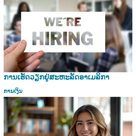
ການເຮັດວຽກຢູ່ສະຫະລັດອາເມລິກາ
ການເງິນ