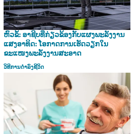
ຫົວຂໍ້: ອາຊີບທີ່ກ່ຽວຂ້ອງກັບແຜງພະລັງງານ
ແສງອາທິດ: ໂອກາດການເຮັດວຽກໃນ
ຂະແໜງພະລັງງານສະອາດ
ວິທີການດຳລົງຊີວິດ