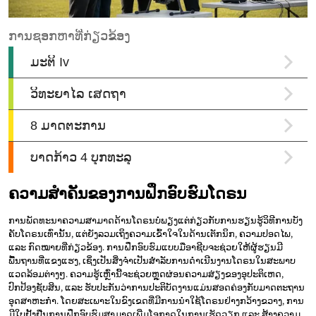
ຄວາມສໍາຄັນຂອງການຝຶກອົບຮົມໂດຣນ
ການພັດທະນາຄວາມສາມາດດ້ານໂດຣນບໍ່ພຽງແຕ່ກ່ຽວກັບການຮຽນຮູ້ວິທີການບັງ
ຄັບໂດຣນເທົ່ານັ້ນ, ແຕ່ຍັງລວມເຖິງຄວາມເຂົ້າໃຈໃນດ້ານເຕັກນິກ, ຄວາມປອດໄພ,
ແລະ ກົດໝາຍທີ່ກ່ຽວຂ້ອງ. ການຝຶກອົບຮົມແບບມືອາຊີບຈະຊ່ວຍໃຫ້ຜູ້ຮຽນມີ
ພື້ນຖານທີ່ແຂງແຮງ, ເຊິ່ງເປັນສິ່ງຈໍາເປັນສໍາລັບການດໍາເນີນງານໂດຣນໃນສະພາບ
ແວດລ້ອມຕ່າງໆ. ຄວາມຮູ້ເຫຼົ່ານີ້ຈະຊ່ວຍຫຼຸດຜ່ອນຄວາມສ່ຽງຂອງອຸປະຕິເຫດ,
ປົກປ້ອງຊັບສິນ, ແລະ ຮັບປະກັນວ່າການປະຕິບັດງານແມ່ນສອດຄ່ອງກັບມາດຕະຖານ
ອຸດສາຫະກໍາ. ໂດຍສະເພາະໃນຂົງເຂດທີ່ມີການນໍາໃຊ້ໂດຣນຢ່າງກວ້າງຂວາງ, ການ
ມີໃບຢັ້ງຢືນການຝຶກອົບຮົມສາມາດເພີ່ມໂອກາດໃນການເຮັດວຽກ ແລະ ສ້າງຄວາມ