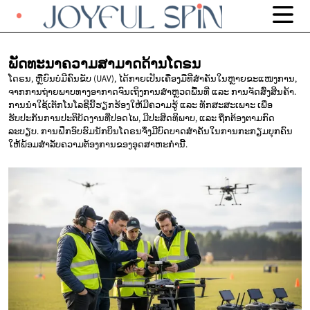
ພັດທະນາຄວາມສາມາດດ້ານໂດຣນ
ໂດຣນ, ຫຼືຍົນບໍ່ມີຄົນຂັບ (UAV), ໄດ້ກາຍເປັນເຄື່ອງມືທີ່ສໍາຄັນໃນຫຼາຍຂະແໜງການ,
ຈາກການຖ່າຍພາບທາງອາກາດຈົນເຖິງການສໍາຫຼວດພື້ນທີ່ ແລະ ການຈັດສົ່ງສິນຄ້າ.
ການນໍາໃຊ້ເຕັກໂນໂລຊີນີ້ຮຽກຮ້ອງໃຫ້ມີຄວາມຮູ້ ແລະ ທັກສະສະເພາະ ເພື່ອ
ຮັບປະກັນການປະຕິບັດງານທີ່ປອດໄພ, ມີປະສິດທິພາບ, ແລະ ຖືກຕ້ອງຕາມກົດ
ລະບຽບ. ການຝຶກອົບຮົມນັກບິນໂດຣນຈຶ່ງມີບົດບາດສໍາຄັນໃນການກະກຽມບຸກຄົນ
ໃຫ້ພ້ອມສໍາລັບຄວາມຕ້ອງການຂອງອຸດສາຫະກໍານີ້.