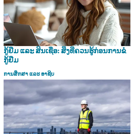
ກູ້ຢືມ ແລະ ສິນເຊື່ອ: ສິ່ງທີ່ຄວນຮູ້ກ່ອນການຂໍ
ກູ້ຢືມ
ການສຶກສາ ແລະ ອາຊີບ