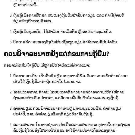
ຫຼື ການຈ່າຍໜີ້.
ເງິນກູ້ເພື່ອການສຶກສາ: ສະໜອງເງິນທຶນສຳລັບຄ່າຮຽນ ແລະ ຄ່າໃຊ້ຈ່າຍທີ່
ກ່ຽວຂ້ອງກັບການສຶກສາ.
ເງິນກູ້ເພື່ອທຸລະກິດ: ໃຊ້ສຳລັບການເລີ່ມຕົ້ນ ຫຼື ຂະຫຍາຍທຸລະກິດ.
ບັດເຄຣດິດ: ສະໜອງວົງເງິນສິນເຊື່ອໝູນວຽນສຳລັບການຊື້ປະຈຳວັນ.
ຄວນພິຈາລະນາຫຍັງແດ່ກ່ອນການກູ້ຢືມ?
ກ່ອນຈະຕັດສິນໃຈກູ້ຢືມ, ມີຫຼາຍປັດໄຈທີ່ຄວນພິຈາລະນາ:
ອັດຕາດອກເບ້ຍ: ເປັນຕົ້ນທຶນຫຼັກຂອງການກູ້ຢືມ. ອັດຕາດອກເບ້ຍຕໍ່າກວ່າຈະ
ເຮັດໃຫ້ເງິນກູ້ມີລາຄາຖືກກວ່າໃນໄລຍະຍາວ.
ໄລຍະເວລາການຊຳລະ: ໄລຍະເວລາທີ່ຍາວນານກວ່າອາດຈະເຮັດໃຫ້ການ
ຊຳລະປະຈຳເດືອນຕໍ່າກວ່າ, ແຕ່ມັກຈະເພີ່ມຕົ້ນທຶນໂດຍລວມຂອງເງິນກູ້.
ຄ່າທຳນຽມ: ຄວນພິຈາລະນາຄ່າທຳນຽມການປະມວນຜົນ, ຄ່າທຳນຽມ
ປະຈຳປີ, ແລະ ຄ່າທຳນຽມອື່ນໆທີ່ກ່ຽວຂ້ອງກັບເງິນກູ້.
ຄວາມສາມາດໃນການຊຳລະ: ປະເມີນຄວາມສາມາດຂອງທ່ານໃນການຊຳລະ
ຄືນເງິນກູ້ໂດຍອີງໃສ່ລາຍຮັບ ແລະ ຄ່າໃຊ້ຈ່າຍປະຈຳເດືອນຂອງທ່ານ.