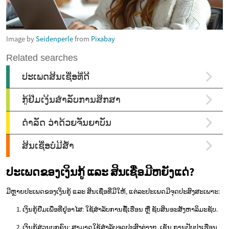
Image by
Seidenperle
from
Pixabay
ປະເພດຂອງເງິນກູ້ ແລະ ສິນເຊື່ອມີຫຍັງແດ່?
ມີຫຼາຍປະເພດຂອງເງິນກູ້ ແລະ ສິນເຊື່ອທີ່ມີໃຫ້, ແຕ່ລະປະເພດມີຈຸດປະສົງສະເພາະ:
ເງິນກູ້ຢືມເພື່ອທີ່ຢູ່ອາໄສ: ໃຊ້ສຳລັບການຊື້ເຮືອນ ຫຼື ຊັບສິນອະສັງຫາລິມະຊັບ.
ເງິນກູ້ສ່ວນບຸກຄົນ: ສາມາດໃຊ້ສຳລັບຈຸດປະສົງຕ່າງໆ, ເຊັ່ນ ການປັບປຸງເຮືອນ