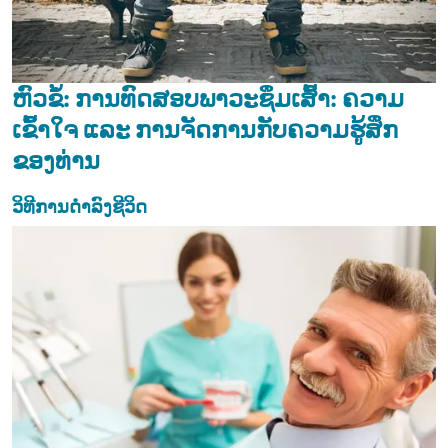
ຫົວຂໍ້: ການທົດສອບພາວະຊຶມເສົ້າ: ຄວາມ
ເຂົ້າໃຈ ແລະ ການຈັດການກັບຄວາມຮູ້ສຶກ
ຂອງທ່ານ
ວິທີການດຳລົງຊີວິດ