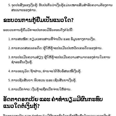
ຈຸດປະສົງຂອງເງິນກູ້: ຮັບປະກັນວ່າເງິນກູ້ແມ່ນເໝາະສົມສຳລັບຄວາມຕ້ອງການ
ສະເພາະຂອງທ່ານ.
ຂະບວນການກູ້ຢືມເປັນແນວໃດ?
ຂະບວນການກູ້ຢືມມັກຈະປະກອບມີຂັ້ນຕອນດັ່ງຕໍ່ໄປນີ້:
ການສະໝັກ: ກຽມເອກະສານທີ່ຈຳເປັນ ແລະ ຂໍ້ມູນທາງການເງິນ.
ການກວດສອບເຄຣດິດ: ຜູ້ໃຫ້ກູ້ຈະປະເມີນປະຫວັດເຄຣດິດຂອງທ່ານ.
ການປະເມີນຄວາມສ່ຽງ: ຜູ້ໃຫ້ກູ້ຈະປະເມີນຄວາມສາມາດຂອງທ່ານໃນການ
ຊຳລະຄືນເງິນກູ້.
ການອະນຸມັດ: ຖ້າຜ່ານ, ທ່ານຈະໄດ້ຮັບຂໍ້ສະເໜີເງິນກູ້.
ການເຊັນສັນຍາ: ທົບທວນ ແລະ ເຊັນສັນຍາເງິນກູ້.
ການເບີກຈ່າຍ: ເງິນກູ້ຈະຖືກເບີກຈ່າຍໃຫ້ທ່ານ.
ອັດຕາດອກເບ້ຍ ແລະ ຄ່າທຳນຽມມີຜົນກະທົບ
ແນວໃດຕໍ່ເງິນກູ້?
ອັດຕາດອກເບ້ຍ ແລະ ຄ່າທຳນຽມມີຜົນກະທົບໂດຍກົງຕໍ່ຕົ້ນທຶນໂດຍລວມຂອງເງິນກູ້.