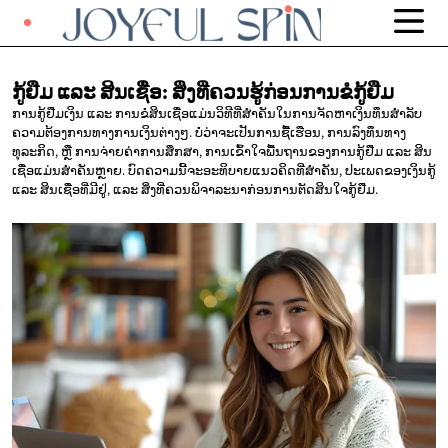
ກູ້ຢືມ ແລະ
ສິນເຊື່ອ: ສິ່ງທີ່ຄວນຮູ້ກ່ອນການຂໍກູ້ຢືມ
ການກູ້ຢືມເງິນ ແລະ ການຂໍສິນເຊື່ອແມ່ນວິທີທີ່ສຳຄັນໃນການຈັດຫາເງິນທຶນສຳລັບ
ຄວາມຕ້ອງການທາງການເງິນຕ່າງໆ. ບໍ່ວ່າຈະເປັນການຊື້ເຮືອນ, ການລົງທຶນທາງ
ທຸລະກິດ, ຫຼື ການຈ່າຍຄ່າການສຶກສາ, ການເຂົ້າໃຈພື້ນຖານຂອງການກູ້ຢືມ ແລະ ສິນ
ເຊື່ອແມ່ນສຳຄັນຫຼາຍ. ບົດຄວາມນີ້ຈະອະທິບາຍແນວຄິດທີ່ສຳຄັນ, ປະເພດຂອງເງິນກູ້
ແລະ ສິນເຊື່ອທີ່ມີຢູ່, ແລະ ສິ່ງທີ່ຄວນພິຈາລະນາກ່ອນການຕັດສິນໃຈກູ້ຢືມ.