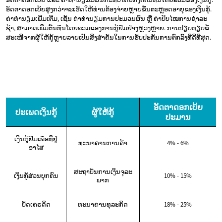
ອັດຕາດອກເບ້ຍສູງກວ່າຈະເຮັດໃຫ້ທ່ານຕ້ອງຈ່າຍຫຼາຍຂຶ້ນຕະຫຼອດອາຍຸຂອງເງິນກູ້.
ຄ່າທຳນຽມເພີ່ມເຕີມ, ເຊັ່ນ ຄ່າທຳນຽມການປະມວນຜົນ ຫຼື ຄ່າປັບໄໝການຊຳລະ
ຊ້າ, ສາມາດເພີ່ມຕົ້ນທຶນໂດຍລວມຂອງການກູ້ຢືມຢ່າງຫຼວງຫຼາຍ. ການປຽບທຽບຂໍ້
ສະເໜີຈາກຜູ້ໃຫ້ກູ້ຫຼາຍລາຍເປັນສິ່ງສຳຄັນໃນການຮັບປະກັນການຕົກລົງທີ່ດີທີ່ສຸດ.
ອັດຕາດອກເບ້ຍ
ປະເພດເງິນກູ້
ຜູ້ໃຫ້ກູ້
ປະມານ
ເງິນກູ້ຢືມເພື່ອທີ່ຢູ່
ທະນາຄານການຄ້າ
4% - 6%
ອາໄສ
ສະຖາບັນການເງິນຈຸລະ
ເງິນກູ້ສ່ວນບຸກຄົນ
10% - 15%
ພາກ
ບັດເຄຣດິດ
ທະນາຄານທຸລະກິດ
18% - 25%