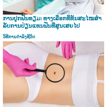
ກາ​ນ​ປູກ​ຟັນ​ທຽມ: ທາງ​ເລືອກ​ທີ່​ທັນ​ສະ​ໄໝ​ສຳ​
ລັບ​ການ​ປ່ຽນ​ແທນ​ຟັນ​ທີ່​ສູນ​ເສຍ​ໄປ
ວິທີການດຳລົງຊີວິດ