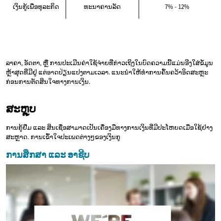
ເງິນກູ້ເພື່ອທຸລະກິດ
ທະນາຄານລັດ
7% - 12%
ລາຄາ, ອັດຕາ, ຫຼື ການປະເມີນຄ່າໃຊ້ຈ່າຍທີ່ກ່າວເຖິງໃນບົດຄວາມນີ້ແມ່ນອີງໃສ່ຂໍ້ມູນ
ຫຼ້າສຸດທີ່ມີຢູ່ ແຕ່ອາດປ່ຽນແປງຕາມເວລາ. ແນະນຳໃຫ້ທຳການຄົ້ນຄວ້າອິດສະຫຼະ
ກ່ອນການຕັດສິນໃຈທາງການເງິນ.
ສະຫຼຸບ
ການກູ້ຢືມ ແລະ ສິນເຊື່ອສາມາດເປັນເຄື່ອງມືທາງການເງິນທີ່ມີປະໂຫຍດເມື່ອໃຊ້ຢ່າງ
ສະຫຼາດ. ການເຂົ້າໃຈປະເພດຕ່າງໆຂອງເງິນກູ
ການສຶກສາ ແລະ ອາຊີບ