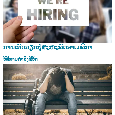
ການເຮັດວຽກຢູ່ສະຫະລັດອາເມລິກາ
ວິທີການດຳລົງຊີວິດ