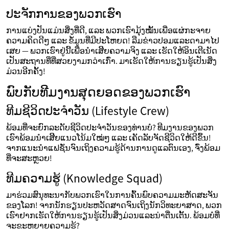
ປະຈັກການຂອງພວກເຮົາ
ການແບ່ງປັນແມ່ນສິ່ງທີ່ດີ, ແລະ ພວກເຮົາມຸ້ງໝັ້ນເພື່ອແຜ່ກະຈາຍ
ຄວາມຄິດດີໆ ແລະ ຂໍ້ມູນທີ່ມີປະໂຫຍດ! ລືມຂ່າວປອມແລະດາມາໄປ
ເສຍ — ພວກເຮົາຢູ່ນີ້ເພື່ອນຳເສີີຍຄວາມຈິງ ແລະ ເຮັດໃຫ້ອິນເຕີເນັດ
ເປັນສະຖານທີ່ທີ່ສວຍງາມກວ່າເກົ່າ. ມາເຮັດໃຫ້ການຮຽນຮູ້ເປັນສິ່ງ
ມ່ວນອີກຄັ້ງ!
ພົບກັບທີມງານສຸດຍອດຂອງພວກເຮົາ
ທີມຊີວິດປະຈໍາວັນ (Lifestyle Crew)
ພ້ອມທີ່ຈະຍົກລະດັບຊີວິດປະຈໍາວັນຂອງທ່ານບໍ? ທີມງານຂອງພວກ
ເຮົາພ້ອມນຳເສີີຍແນວໂນ້ມໃໝ່ໆ ແລະ ເຄັດລັບຈັດຊີວິດໃຫ້ດີຂຶ້ນ!
ຈາກແນະນໍາແຟຊັ່ນຈົນເຖິງຄວາມຮູ້ດ້ານການດູແລຕົນເອງ, ຈົ່ງພ້ອມ
ທີ່ຈະສະຫຼວຍ!
ທີມຄວາມຮູ້ (Knowledge Squad)
ມາຮ່ວມສົນຸທະນາກັບພວກເຮົາໃນການຄົ້ນພົບຄວາມມະຫັດສະຈັນ
ຂອງໂລກ! ຈາກນັກຮຽນປະຫວັດສາດຈົນເຖິງນັກວິທະຍາສາດ, ພວກ
ເຮົາຢາກເຮັດໃຫ້ການຮຽນຮູ້ເປັນສິ່ງມ່ວນແລະນ່າຕື່ນເຕັ້ນ. ພ້ອມບໍທີ່
ຈະຂະຫຍາຍຄວາມຮູ້?