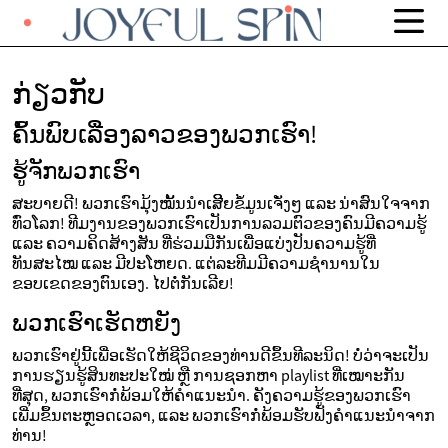
ກ່ຽວກັບ
ຄົ້ນພົບເລື່ອງລາວຂອງພວກເຮົາ!
ຮູ້ຈັກພວກເຮົາ
ສະບາຍດີ! ພວກເຮົາມຸ້ງໝັ້ນນຳເສີີຍຂໍ້ມູນເຈັ່ງໆ ແລະ ນ່າສົນໃຈຈາກ
ທົ່ວໂລກ! ທີມງານຂອງພວກເຮົາເປັນການລວມຕົວຂອງຄົນມີຄວາມຮູ້
ແລະ ຄວາມຄິດສ້າງສັນ ທີ່ຮ່ວມມືກັນເພື່ອແບ່ງປັນຄວາມຮູ້ທີ່
ທັນສະໄໝ ແລະ ມີປະໂຫຍດ. ແຕ່ລະທີມມີຄວາມຊໍານານໃນ
ຂອບເຂດຂອງຕົນເອງ. ໄປຕໍ່ກັນເລີຍ!
ພວກເຮົາເຮັດຫຍັງ
ພວກເຮົາຢູ່ນີ້ເພື່ອເຮັດໃຫ້ຊີວິດຂອງທ່ານດີຂຶ້ນທີລະນິດ! ບໍ່ວ່າຈະເປັນ
ການຮຽນຮູ້ສິນທະປະໃໝ່ ຫຼື ການຊອກຫາ playlist ທີ່ເໝາະກັນ
ທີ່ສຸດ, ພວກເຮົາກໍ່ພ້ອມໃຫ້ຄໍາແນະນໍາ. ຄັງຄວາມຮູ້ຂອງພວກເຮົາ
ເພີ່ມຂຶ້ນຕະຫຼອດເວລາ, ແລະ ພວກເຮົາກໍ່ພ້ອມຮັບຟັງຄໍາແນະນໍາຈາກ
ທ່ານ!