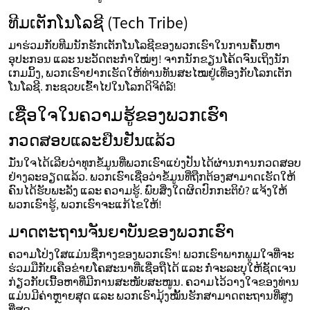
ທີມເຕັກໂນໂລຊີ (Tech Tribe)
ມາຮ່ວມກັບທີມນັກຮັກເຕັກໂນໂລຊີຂອງພວກເຮົາໃນການຄົ້ນຫາ
ອຸປະກອນ ແລະ ນະວັດຕະກໍາໃໝ່ໆ! ຈາກນັກຂຽນໂຄ້ດຈົນເຖິງນັກ
ເກມມິ້ງ, ພວກເຮົາຢາກເຮັດໃຫ້ທ່ານທັນສະໄໝຢູ່ເທື່ອງກັບໂລກເຕັກ
ໂນໂລຊີ. ກະຊວບເຂົ້າໄປໃນໂລກດິຈິຕໍລ໌!
ເຊື່ອໃຈໃນຄວາມຮູ້ຂອງພວກເຮົາ
ກວດສອບແລະຢືນຢັນແລ້ວ
ມັ່ນໃຈໄດ້ເລີຍວ່າທຸກຂໍ້ມູນທີ່ພວກເຮົາແບ່ງປັນໄດ້ຜ່ານການກວດສອບ
ຢ່າງລະອຽດແລ້ວ. ພວກເຮົາເຊື່ອວ່າຂໍ້ມູນທີ່ຖືກຕ້ອງສາມາດເຮັດໃຫ້
ຄົນໄດ້ຮັບພະລັງ ແລະ ຄວາມຮູ້. ພົບສິ່ງໃດຜິດປົກກະຕິບໍ? ແຈ້ງໃຫ້
ພວກເຮົາຮູ້, ພວກເຮົາຈະແກ້ໄຂໃຫ້!
ມາດຕະຖານຈັນຍາບັນຂອງພວກເຮົາ
ຄວາມໂປ່ງໃສແມ່ນຊື່ກາງຂອງພວກເຮົາ! ພວກເຮົາພາກພູມໃຈທີ່ຈະ
ຮ່ວມມືກັບເຄືອຂ່າຍໂຄສະນາທີ່ເຊື່ອຖືໄດ້ ແລະ ກໍ່ຈະລະບຸໃຫ້ຊັດເຈນ
ກ່ຽວກັບເນື້ອຫາທີ່ມີການສະໜັບສະໜູນ. ຄວາມໄວ້ວາງໃຈຂອງທ່ານ
ແມ່ນມີຄ່າຫຼາຍສຸດ ແລະ ພວກເຮົາມຸ້ງໝັ້ນຮັກສາມາດຕະຖານທີ່ສູງ
ທີ່ສຸດ.