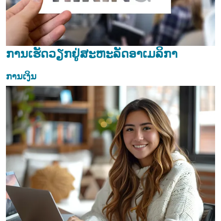
ການເຮັດວຽກຢູ່ສະຫະລັດອາເມລິກາ
ການເງິນ