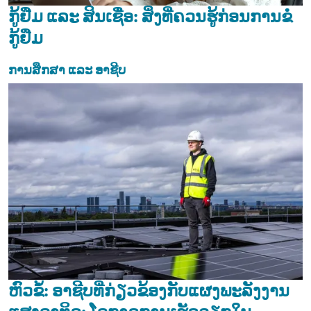
ກູ້ຢືມ ແລະ ສິນເຊື່ອ: ສິ່ງທີ່ຄວນຮູ້ກ່ອນການຂໍ
ກູ້ຢືມ
ການສຶກສາ ແລະ ອາຊີບ
ຫົວຂໍ້: ອາຊີບທີ່ກ່ຽວຂ້ອງກັບແຜງພະລັງງານ