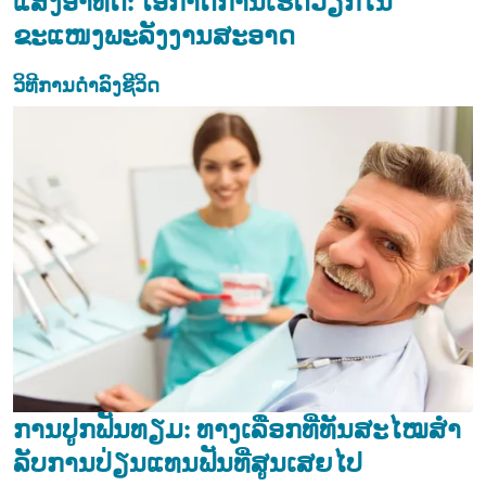
ແສງອາທິດ: ໂອກາດການເຮັດວຽກໃນ
ຂະແໜງພະລັງງານສະອາດ
ວິທີການດຳລົງຊີວິດ
ກາ​ນ​ປູກ​ຟັນ​ທຽມ: ທາງ​ເລືອກ​ທີ່​ທັນ​ສະ​ໄໝ​ສຳ​
ລັບ​ການ​ປ່ຽນ​ແທນ​ຟັນ​ທີ່​ສູນ​ເສຍ​ໄປ