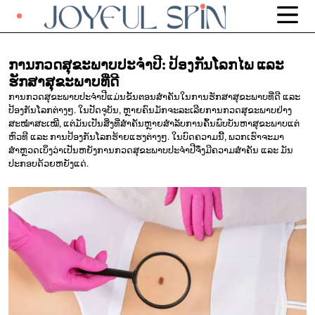
ການກວດສຸຂະພາບປະຈຳປີ: ປ້ອງກັນໂລກໄພ
ແລະ
ຮັກສາສຸຂະພາບທີ່ດີ
ການກວດສຸຂະພາບປະຈຳປີແມ່ນຂັ້ນຕອນສຳຄັນໃນການຮັກສາສຸຂະພາບທີ່ດີ ແລະ
ປ້ອງກັນໂລກຕ່າງໆ. ໃນປັດຈຸບັນ, ຫຼາຍຄົນມັກຈະລະເລີຍການກວດສຸຂະພາບຢ່າງ
ສະໝ່ຳສະເໝີ, ແຕ່ມັນເປັນສິ່ງທີ່ສຳຄັນຫຼາຍສຳລັບການຄົ້ນພົບບັນຫາສຸຂະພາບແຕ່
ຫົວທີ ແລະ ການປ້ອງກັນໂລກຮ້າຍແຮງຕ່າງໆ. ໃນບົດຄວາມນີ້, ພວກເຮົາຈະມາ
ສຳຫຼວດເບິ່ງວ່າເປັນຫຍັງການກວດສຸຂະພາບປະຈຳປີຈຶ່ງມີຄວາມສຳຄັນ ແລະ ມັນ
ປະກອບດ້ວຍຫຍັງແດ່.