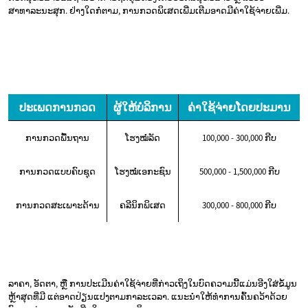
ສາທາລະນະສຸກ. ຢ່າງໃດກໍຕາມ, ການກວດພິເສດເພີ່ມເຕີມອາດມີຄ່າໃຊ້ຈ່າຍເພີ່ມ.
ປະເພດການກວດ
ຜູ້ໃຫ້ບໍລິການ
ຄ່າໃຊ້ຈ່າຍໂດຍປະມານ
ການກວດພື້ນຖານ
ໂຮງໝໍລັດ
100,000 - 300,000 ກີບ
ການກວດແບບຄົບຊຸດ
ໂຮງໝໍເອກະຊົນ
500,000 - 1,500,000 ກີບ
ການກວດສະເພາະດ້ານ
ຄລີນິກພິເສດ
300,000 - 800,000 ກີບ
ລາຄາ, ອັດຕາ, ຫຼື ການປະເມີນຄ່າໃຊ້ຈ່າຍທີ່ກ່າວເຖິງໃນບົດຄວາມນີ້ແມ່ນອີງໃສ່ຂໍ້ມູນ
ຫຼ້າສຸດທີ່ມີ ແຕ່ອາດປ່ຽນແປງຕາມກາລະເວລາ. ແນະນຳໃຫ້ທຳການຄົ້ນຄວ້າດ້ວຍ