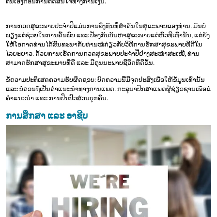
ຕົນເອງກ່ອນການຕັດສິນໃຈທາງການເງິນ.
ການກວດສຸຂະພາບປະຈຳປີແມ່ນການລົງທຶນທີ່ສຳຄັນໃນສຸຂະພາບຂອງທ່ານ. ມັນບໍ່
ພຽງແຕ່ຊ່ວຍໃນການຄົ້ນພົບ ແລະ ປ້ອງກັນບັນຫາສຸຂະພາບແຕ່ຫົວທີເທົ່ານັ້ນ, ແຕ່ຍັງ
ໃຫ້ໂອກາດທ່ານໄດ້ສົນທະນາກັບທ່ານໝໍກ່ຽວກັບວິທີການຮັກສາສຸຂະພາບທີ່ດີໃນ
ໄລຍະຍາວ. ດ້ວຍການເຮັດການກວດສຸຂະພາບປະຈຳປີຢ່າງສະໝ່ຳສະເໝີ, ທ່ານ
ສາມາດຮັກສາສຸຂະພາບທີ່ດີ ແລະ ມີຄຸນນະພາບຊີວິດທີ່ດີຂຶ້ນ.
ຂໍ້ຄວາມປະຕິເສດຄວາມຮັບຜິດຊອບ: ບົດຄວາມນີ້ມີຈຸດປະສົງເພື່ອໃຫ້ຂໍ້ມູນເທົ່ານັ້ນ
ແລະ ບໍ່ຄວນຖືເປັນຄຳແນະນຳທາງການແພດ. ກະລຸນາປຶກສາແພດຜູ້ຊ່ຽວຊານເພື່ອຂໍ
ຄຳແນະນຳ ແລະ ການປິ່ນປົວສ່ວນບຸກຄົນ.
ການສຶກສາ ແລະ ອາຊີບ