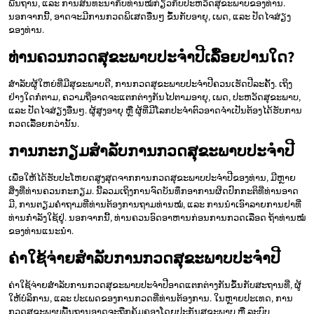
ພື້ນຖານ, ແລະ ການສົນທະນາກັບທ່ານໝໍກ່ຽວກັບປະຫວັດສຸຂະພາບຂອງທ່ານ.
ນອກຈາກນີ້, ອາດຈະມີການກວດພິເສດອື່ນໆ ຂຶ້ນກັບອາຍຸ, ເພດ, ແລະ ປັດໄຈສ່ຽງ
ຂອງທ່ານ.
ທ່ານຄວນກວດສຸຂະພາບປະຈຳປີເລື້ອຍປານໃດ?
ສຳລັບຜູ້ໃຫຍ່ທີ່ມີສຸຂະພາບດີ, ການກວດສຸຂະພາບປະຈຳປີຄວນເຮັດປີລະຄັ້ງ. ເຖິງ
ຢ່າງໃດກໍຕາມ, ຄວາມຖີ່ອາດຈະແຕກຕ່າງກັນໄປຕາມອາຍຸ, ເພດ, ປະຫວັດສຸຂະພາບ,
ແລະ ປັດໄຈສ່ຽງອື່ນໆ. ຜູ້ສູງອາຍຸ ຫຼື ຜູ້ທີ່ມີໂລກປະຈຳຕົວອາດຈຳເປັນຕ້ອງໄດ້ຮັບການ
ກວດເລື້ອຍກວ່ານັ້ນ.
ການກະກຽມສຳລັບການກວດສຸຂະພາບປະຈຳປີ
ເພື່ອໃຫ້ໄດ້ຮັບປະໂຫຍດສູງສຸດຈາກການກວດສຸຂະພາບປະຈຳປີຂອງທ່ານ, ມີຫຼາຍ
ສິ່ງທີ່ທ່ານຄວນກະກຽມ. ນີ້ລວມເຖິງການຈົດບັນທຶກອາການຜິດປົກກະຕິທີ່ທ່ານອາດ
ມີ, ການຕຽມຄຳຖາມທີ່ທ່ານຕ້ອງການຖາມທ່ານໝໍ, ແລະ ການນຳເອົາລາຍການຢາທີ່
ທ່ານກຳລັງໃຊ້ຢູ່. ນອກຈາກນີ້, ທ່ານຄວນອົດອາຫານກ່ອນການກວດເລືອດ ຖ້າທ່ານໝໍ
ຂອງທ່ານແນະນຳ.
ຄ່າໃຊ້ຈ່າຍສຳລັບການກວດສຸຂະພາບປະຈຳປີ
ຄ່າໃຊ້ຈ່າຍສຳລັບການກວດສຸຂະພາບປະຈຳປີອາດແຕກຕ່າງກັນຂຶ້ນກັບສະຖານທີ່, ຜູ້
ໃຫ້ບໍລິການ, ແລະ ປະເພດຂອງການກວດທີ່ທ່ານຕ້ອງການ. ໃນຫຼາຍປະເທດ, ການ
ກວດສຸຂະພາບພື້ນຖານອາດຈະຖືກຄຸ້ມຄອງໂດຍປະກັນສຸຂະພາບ ຫຼື ລະບົບ