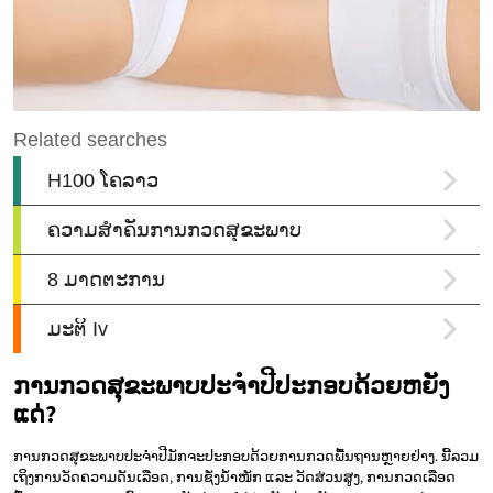
ການກວດສຸຂະພາບປະຈຳປີປະກອບດ້ວຍຫຍັງ
ແດ່?
ການກວດສຸຂະພາບປະຈຳປີມັກຈະປະກອບດ້ວຍການກວດພື້ນຖານຫຼາຍຢ່າງ. ນີ້ລວມ
ເຖິງການວັດຄວາມດັນເລືອດ, ການຊັ່ງນ້ຳໜັກ ແລະ ວັດສ່ວນສູງ, ການກວດເລືອດ