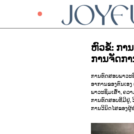
ຫົວຂໍ້: ກ
ການຈັດການ
ການທົດສອບພາວະຊຶມເ
ອາການຂອງຕົນເອງ 
ພາວະຊຶມເສົ້າ, ຄວາ
ການທົດສອບທີ່ມີຢູ
ການວິນິດໄສຂອງຜູ້