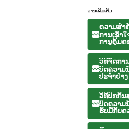
ອ່ານເພີ່ມເຕີມ
ຄວາມສຳຄ
ການເຂົ້າໃ
ການຄຸ້ມຄ
ອະທິບາຍກ
ວິທີຈັດກ
ບົດຄວາມນີ
ປະຈຳຢ່າງ
ແລະການ..
ວິທີປົກກ
ບົດຄວາມນ
ຮັບມືກັບຄ
ການ...