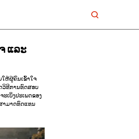
ໃຈ
ແລະ
້ຜູ້ຄົນເຂົ້າໃຈ
ດວິທີການທົດສອບ
ົາຈະເບິ່ງປະເພດຂອງ
ບໍ່ສາມາດທົດແທນ