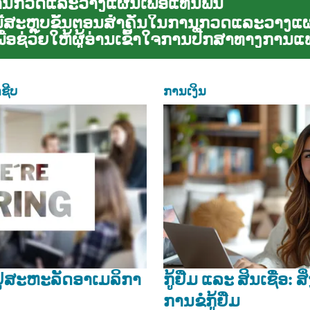
ານກວດແລະວາງແຜນເພື່ອແທນຟັນ
ີ້ສະຫຼຸບຂັ້ນຕອນສໍາຄັນໃນການກວດແລະວາງແຜ
ື່ອຊ່ວຍໃຫ້ຜູ້ອ່ານເຂົ້າໃຈການປືກສາທາງການແ
ູກ...
ຊີບ
ການເງິນ
ູ່ສະຫະລັດອາເມລິກາ
ກູ້ຢືມ ແລະ ສິນເຊື່ອ: ສິ
ການຂໍກູ້ຢືມ