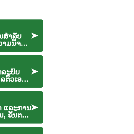
ນສໍາລັບ
າມນີ້ຈະ
ຸກລະບົບ
ລຕົວເອງ,
າກ ແລະການ
ນ, ຂັ້ນຕອນ