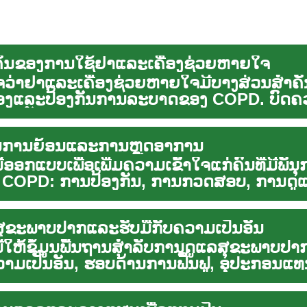
ັນຂອງການໃຊ້ຢາແລະເຄື່ອງຊ່ວຍຫາຍໃຈ
ຈວ່າຢາແລະເຄື່ອງຊ່ວຍຫາຍໃຈມີບາງສ່ວນສໍາຄັ
ອງແລະປ້ອງກັນການລະບາດຂອງ COPD. ບົດຄວ
ຽວກັບ...
ານການຍ້ອນແລະການຫຼຸດອາການ
້ອອກແບບເພື່ອເພີ່ມຄວາມເຂົ້າໃຈແກ່ຄົນທີ່ມີພັນ
 COPD: ການປ້ອງກັນ, ການກວດສອບ, ການດູແ
.
ັນສຸຂະພາບປາກແລະຮັບມືກັບຄວາມເປັນອັນ
ີ້ໃຫ້ຂໍ້ມູນພື້ນຖານສໍາລັບການດູແລສຸຂະພາບປ
ວາມເປັນອັນ, ຮອບດ້ານການຟື້ນຟູ, ອຸປະກອນແທ