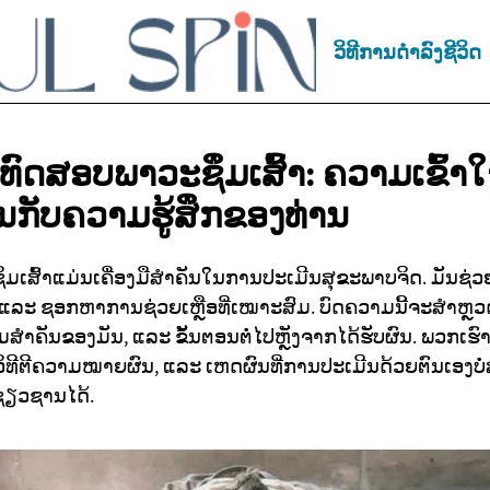
ວິທີການດຳລົງຊີວິດ
ານທົດສອບພາວະຊຶມເສົ້າ: ຄວາມເຂົ້າ
ກັບຄວາມຮູ້ສຶກຂອງທ່ານ
ສົ້າແມ່ນເຄື່ອງມືສຳຄັນໃນການປະເມີນສຸຂະພາບຈິດ. ມັນຊ່ວຍໃຫ
ແລະ ຊອກຫາການຊ່ວຍເຫຼືອທີ່ເໝາະສົມ. ບົດຄວາມນີ້ຈະສຳຫຼວ
ມສຳຄັນຂອງມັນ, ແລະ ຂັ້ນຕອນຕໍ່ໄປຫຼັງຈາກໄດ້ຮັບຜົນ. ພວກເຮ
່, ວິທີຕີຄວາມໝາຍຜົນ, ແລະ ເຫດຜົນທີ່ການປະເມີນດ້ວຍຕົນເອງ
ຊ່ຽວຊານໄດ້.