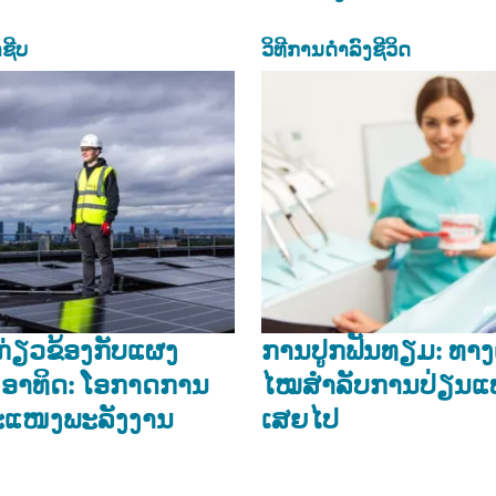
ຊີບ
ວິທີການດຳລົງຊີວິດ
ີ່ກ່ຽວຂ້ອງກັບແຜງ
ກາ​ນ​ປູກ​ຟັນ​ທຽມ: ທາງ​ເ
ອາທິດ: ໂອກາດການ
ໄໝ​ສຳ​ລັບ​ການ​ປ່ຽນ​ແທນ​
ະແໜງພະລັງງານ
ເສຍ​ໄປ