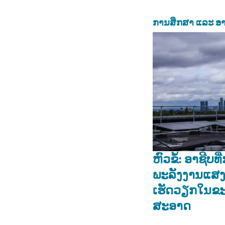
ການສຶກສາ ແລະ ອາ
ຫົວຂໍ້: ອາຊີບທ
ພະລັງງານແສງ
ເຮັດວຽກໃນຂ
ສະອາດ