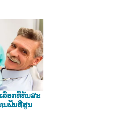
ລືອກ​ທີ່​ທັນ​ສະ​
ຟັນ​ທີ່​ສູນ​