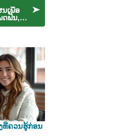
ນເພື່ອ
ພດຟັນ,
່ງທີ່ຄວນຮູ້ກ່ອນ