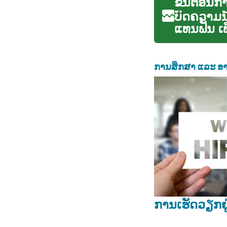
ຂັ້ນຕອນກ
ບົດຄວາມນ
ແທນຟັນ ເພ
ການປູນກະດ
ການສຶກສາ ແລະ ອາ
ການເຮັດວຽກຢ