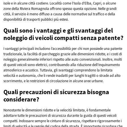
isole e in alcune città costiere. Località come l’Isola d’Elba, Capri, o alcune
zone della Riviera Romagnola offrono spesso questa opzione. Nelle grandi
città, il servizio è meno diffuso a causa delle normative sul traffico e della
disponibilità di trasporti pubblici più estesi.
Quali sono i vantaggi e gli svantaggi del
noleggio di veicoli compatti senza patente?
I vantaggi principali includono l’accessibilità per chi non possiede una patente
tradizionale, la facilità di parcheggio grazie alle dimensioni ridotte, e i costi di
noleggio generalmente inferiori rispetto alle auto convenzionali. Inoltre, molti
di questi veicoli sono elettrici, contribuendo alla riduzione dell’inquinamento
atmosferico e acustico. Tuttavia, gli svantaggi comprendono la limitata
velocità e autonomia, che li rende inadatti per lunghi tragitti o strade ad alto
scorrimento, e le restrizioni di circolazione in alcune aree urbane.
Quali precauzioni di sicurezza bisogna
considerare?
Nonostante le dimensioni ridotte e la velocità limitata, è fondamentale
adottare tutte le precauzioni di sicurezza durante la guida di questi veicoli
compatti. Indossare sempre le cinture di sicurezza, rispettare rigorosamente i
limiti di velocità e le regole del codice della strada. È importante ricordare che,