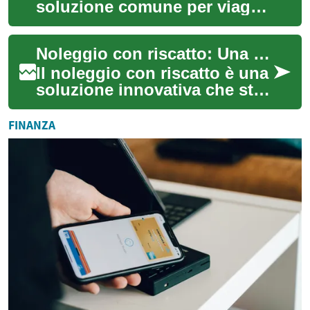
soluzione comune per viaggi,
spostamenti temporanei o
esigenze aziendali: conoscere
Noleggio con riscatto: Una nuova opportunità per possedere un'auto
come...
Il noleggio con riscatto è una
soluzione innovativa che sta
guadagnando popolarità nel
mercato automobilistico
FINANZA
italia...