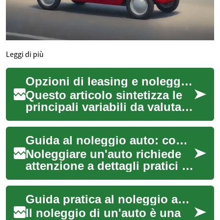
Leggi di più
Opzioni di leasing e noleggio a lungo termine per veicoli premium: aspetti da considerare
Questo articolo sintetizza le
principali variabili da valutare
quando si sceglie un
contratto di leasing o
Guida al noleggio auto: contratti, veicoli e opzioni di locazione
noleggio a...
Noleggiare un'auto richiede
attenzione a dettagli pratici e
contrattuali per evitare
sorprese durante il viaggio.
Guida pratica al noleggio auto: contratti, veicoli e leasing
Que...
Il noleggio di un'auto è una