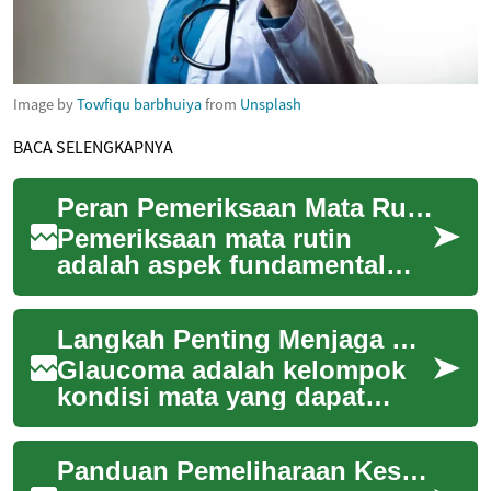
Image by
Towfiqu barbhuiya
from
Unsplash
BACA SELENGKAPNYA
Peran Pemeriksaan Mata Rutin dalam Menjaga Ketajaman Visual
Pemeriksaan mata rutin
adalah aspek fundamental
dalam mempertahankan
ketajaman visual dan
Langkah Penting Menjaga Kesehatan Saraf Optik Anda
kesehatan mata secara
kesel...
Glaucoma adalah kelompok
kondisi mata yang dapat
menyebabkan kebutaan jika
tidak diobati, seringkali tanpa
Panduan Pemeliharaan Kesehatan Organ Vital
gejala per...