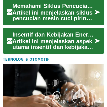
semua orang ingin
Memahami Siklus Pencucian: Mode dan Pengaturan yang Perlu Diketahui
mempertahankan tato ...
Artikel ini menjelaskan siklus
pencucian mesin cuci piring,
termasuk mode umum,
pengaturan yang
Insentif dan Kebijakan Energi Terbarukan yang Perlu Dipahami
memengaruhi energy da...
Artikel ini menjelaskan aspek
utama insentif dan kebijakan
yang memengaruhi adopsi
energi terbarukan seperti
TEKNOLOGI & OTOMOTIF
solar da...