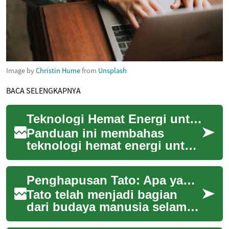
Image by
Christin Hume
from
Unsplash
BACA SELENGKAPNYA
Teknologi Hemat Energi untuk Pengeringan Pakaian: Apa yang Perlu Diketahui
Panduan ini membahas
teknologi hemat energi untuk
pengeringan pakaian,
termasuk prinsip kerja heat
Penghapusan Tato: Apa yang Perlu Anda Ketahui
pump dan kondensor...
Tato telah menjadi bagian
dari budaya manusia selama
ribuan tahun, namun tidak