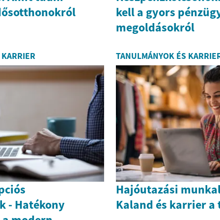
dősotthonokról
kell a gyors pénzüg
megoldásokról
 KARRIER
TANULMÁNYOK ÉS KARRIE
epciós
Hajóutazási munka
k - Hatékony
Kaland és karrier a
s a modern