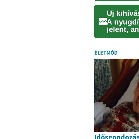
Új kihív
A nyugdí
jelent, a
elszakadá
ÉLETMÓD
Idősgondozás