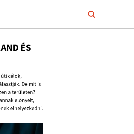
AND ÉS
ti célok,
lasztják. De mit is
zen a területen?
annak előnyeit,
ének elhelyezkedni.