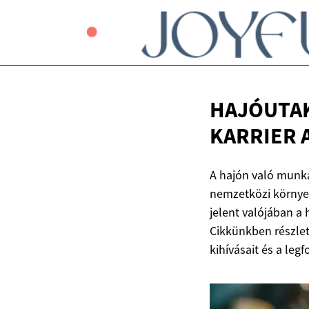
HAJÓUTAK
KARRIER
A hajón való munka
nemzetközi környez
jelent valójában a
Cikkünkben részlet
kihívásait és a le