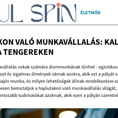
ÉLETMÓD
ON VALÓ MUNKAVÁLLALÁS: KAL
A TENGEREKEN
vállalás sokak számára álommunkának tűnhet - egzotikus ú
et és izgalmas élmények várnak azokra, akik ezt a pályát vá
 hajós munka, és milyen lehetőségek állnak rendelkezésre e
esen bemutatjuk a hajóutakon való munkavállalás világát, 
gfontosabb tudnivalókat azoknak, akik ezen a pályán szeretn