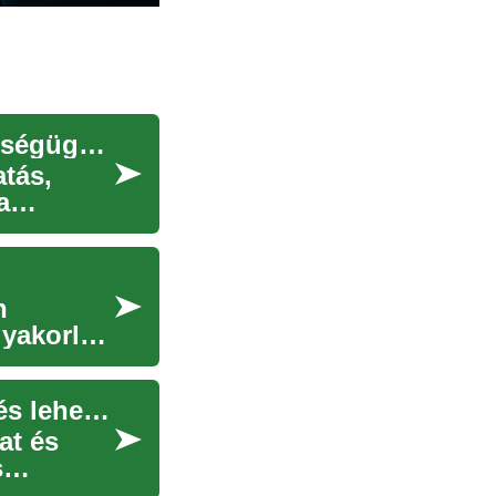
Orvosi asszisztens képzés: út a gyakorlati egészségügyi pályához
atás,
a
n
yakorlati
Orvosi asszisztens képzés: gyakorlati útmutató és lehetőségek
at és
s