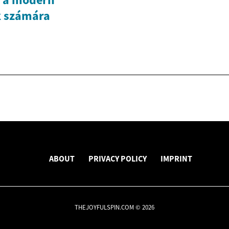
k számára
ABOUT
PRIVACY POLICY
IMPRINT
THEJOYFULSPIN.COM © 2026