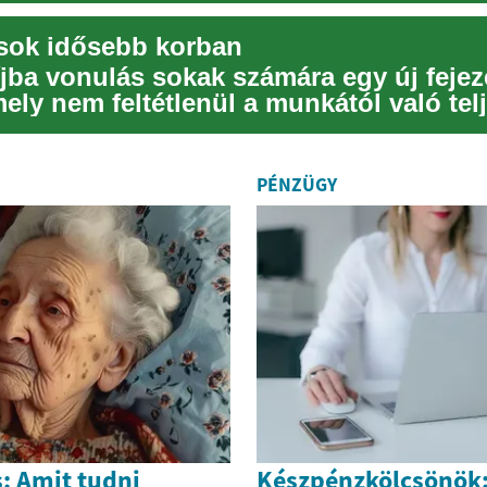
ások idősebb korban
jba vonulás sokak számára egy új fejez
mely nem feltétlenül a munkától való tel
st h...
PÉNZÜGY
: Amit tudni
Készpénzkölcsönök: