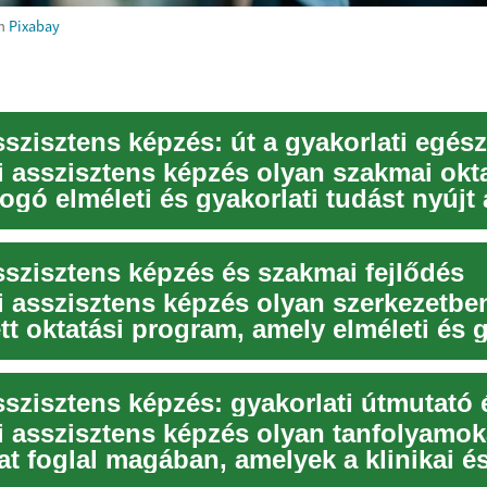
m
Pixabay
i asszisztens képzés olyan szakmai okt
ogó elméleti és gyakorlati tudást nyújt 
ás, ...
sszisztens képzés és szakmai fejlődés
i asszisztens képzés olyan szerkezetbe
t oktatási program, amely elméleti és g
et...
i asszisztens képzés olyan tanfolyamok
t foglal magában, amelyek a klinikai é
ratív fe...