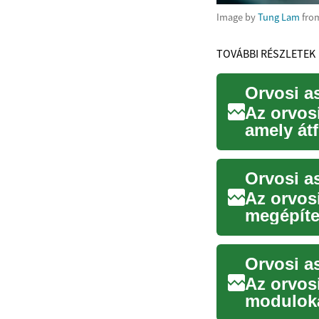
Image by
Tung Lam
fro
TOVÁBBI RÉSZLETEK
Az orvos
amely átf
betegellát
Orvosi a
Az orvos
megépítet
ismeretek
Az orvos
moduloka
adminiszt