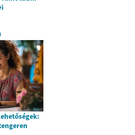
yi
R
lehetőségek:
 tengeren