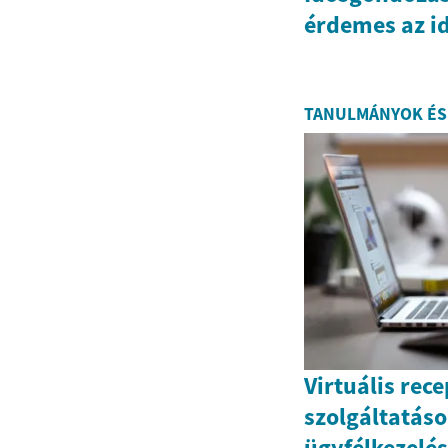
érdemes az i
TANULMÁNYOK ÉS
Virtuális rec
szolgáltatáso
ügyfélkezelé