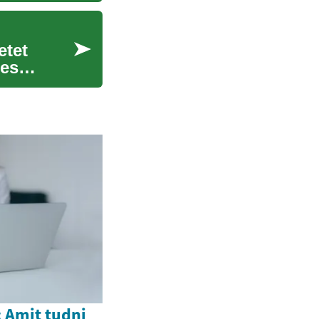
etet
jes
 Amit tudni