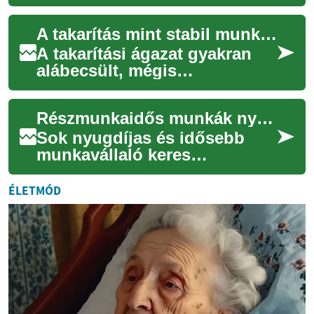
testi-lelki regeneráció
szinonimájaként értelmezik.
A takarítás mint stabil munkalehetőség
Ez a cikk át...
A takarítási ágazat gyakran
alábecsült, mégis
létfontosságú szerepet tölt be
a társadalomban és a
Részmunkaidős munkák nyugdíjasoknak: gyakorlati útmutató
gazdaságban. Stabil...
Sok nyugdíjas és idősebb
munkavállaló keres
részmunkaidős
lehetőségeket, hogy
ÉLETMÓD
kiegészítse jövedelmét,
megőrizze a szo...