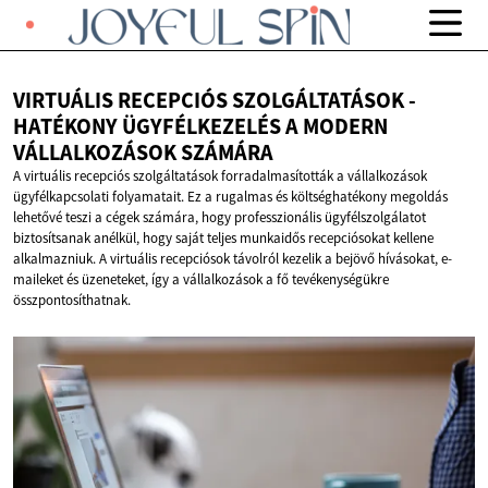
VIRTUÁLIS RECEPCIÓS SZOLGÁLTATÁSOK -
HATÉKONY ÜGYFÉLKEZELÉS A MODERN
VÁLLALKOZÁSOK SZÁMÁRA
A virtuális recepciós szolgáltatások forradalmasították a vállalkozások
ügyfélkapcsolati folyamatait. Ez a rugalmas és költséghatékony megoldás
lehetővé teszi a cégek számára, hogy professzionális ügyfélszolgálatot
biztosítsanak anélkül, hogy saját teljes munkaidős recepciósokat kellene
alkalmazniuk. A virtuális recepciósok távolról kezelik a bejövő hívásokat, e-
maileket és üzeneteket, így a vállalkozások a fő tevékenységükre
összpontosíthatnak.