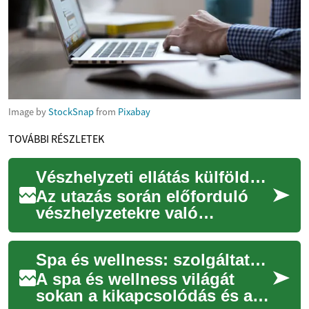
Image by
StockSnap
from
Pixabay
TOVÁBBI RÉSZLETEK
Vészhelyzeti ellátás külföldön: helyi egészségügyi szolgáltatások és kapcsolattartás
Az utazás során előforduló
vészhelyzetekre való
felkészülés különösen fontos
idősebbek számára. Cikkünk
Spa és wellness: szolgáltatások, thermal fürdők, családi lehetőségek
áttekinti, ho...
A spa és wellness világát
sokan a kikapcsolódás és a