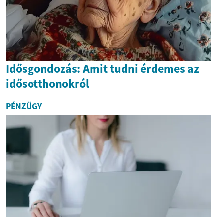
Idősgondozás: Amit tudni érdemes az
idősotthonokról
PÉNZÜGY