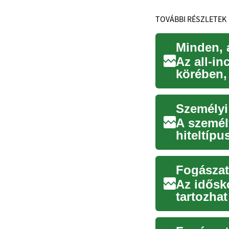
TOVÁBBI RÉSZLETEK
Az all-i
körében,
vágynak. 
Személyi
A személ
hiteltíp
különböz
Fogászat
Az idősk
tartozhat
implantá