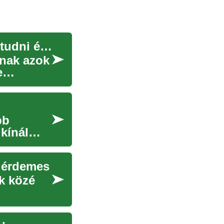
Minden, amit egy luxus all-inclusive nyaralásról tudni érdemes
lnak azok
e
bb
kínál
i érdemes
k közé