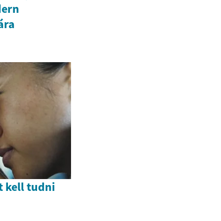
dern
ára
t kell tudni