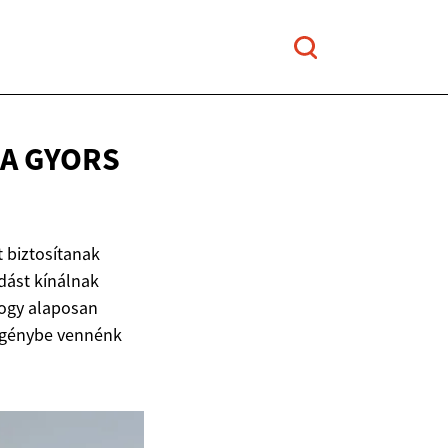
 A GYORS
 biztosítanak
dást kínálnak
hogy alaposan
 igénybe vennénk