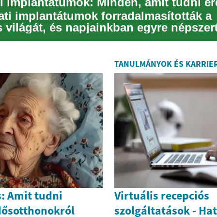
i implantátumok: Minden, amit tudni é
ati implantátumok forradalmasították a
s világát, és napjainkban egyre népsze
ok körébe...
TANULMÁNYOK ÉS KARRIE
: Amit tudni
Virtuális recepciós
dősotthonokról
szolgáltatások - Ha