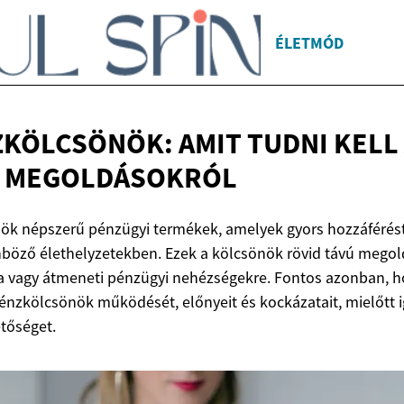
ÉLETMÓD
KÖLCSÖNÖK: AMIT TUDNI KELL
I MEGOLDÁSOKRÓL
ök népszerű pénzügyi termékek, amelyek gyors hozzáférést
böző élethelyzetekben. Ezek a kölcsönök rövid távú megol
ra vagy átmeneti pénzügyi nehézségekre. Fontos azonban, 
énzkölcsönök működését, előnyeit és kockázatait, mielőtt
etőséget.