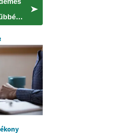
rdemes
rűbbé
R
tékony