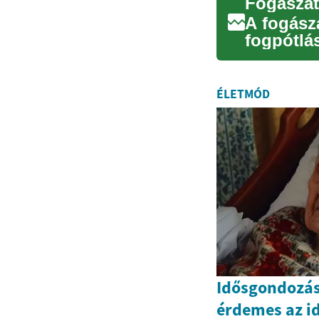
Fogászat
A fogász
fogpótlá
válnak az
ÉLETMÓD
Idősgondozás
érdemes az i