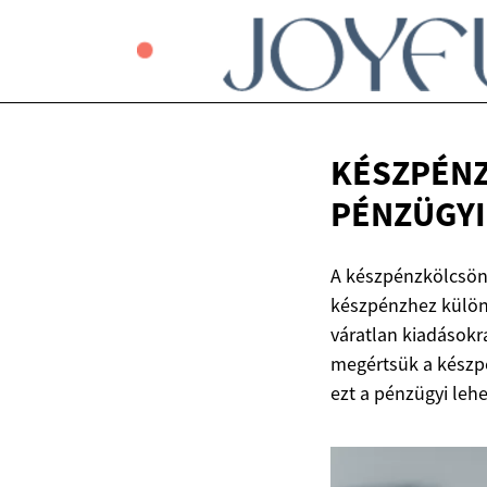
KÉSZPÉNZ
PÉNZÜGY
A készpénzkölcsön
készpénzhez külön
váratlan kiadások
megértsük a készp
ezt a pénzügyi leh