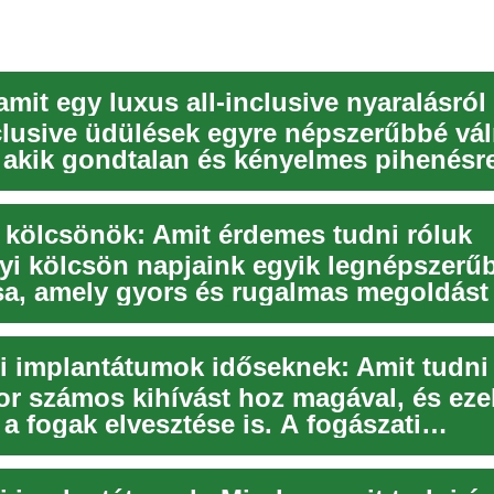
nclusive üdülések egyre népszerűbbé vá
 akik gondtalan és kényelmes pihenésr
Ez a ...
 kölcsönök: Amit érdemes tudni róluk
yi kölcsön napjaink egyik legnépszerű
usa, amely gyors és rugalmas megoldást 
ő pénzüg...
i implantátumok időseknek: Amit tudn
or számos kihívást hoz magával, és eze
 a fogak elvesztése is. A fogászati
tumok azonb...