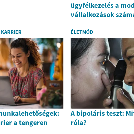
ügyfélkezelés a mo
vállalkozások szám
 KARRIER
ÉLETMÓD
munkalehetőségek:
A bipoláris teszt: Mi
rier a tengeren
róla?