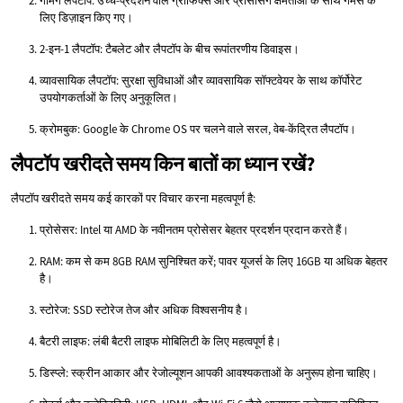
गेमिंग लैपटॉप: उच्च-प्रदर्शन वाले ग्राफिक्स और प्रोसेसिंग क्षमताओं के साथ गेमर्स के
लिए डिज़ाइन किए गए।
2-इन-1 लैपटॉप: टैबलेट और लैपटॉप के बीच रूपांतरणीय डिवाइस।
व्यावसायिक लैपटॉप: सुरक्षा सुविधाओं और व्यावसायिक सॉफ्टवेयर के साथ कॉर्पोरेट
उपयोगकर्ताओं के लिए अनुकूलित।
क्रोमबुक: Google के Chrome OS पर चलने वाले सरल, वेब-केंद्रित लैपटॉप।
लैपटॉप खरीदते समय किन बातों का ध्यान रखें?
लैपटॉप खरीदते समय कई कारकों पर विचार करना महत्वपूर्ण है:
प्रोसेसर: Intel या AMD के नवीनतम प्रोसेसर बेहतर प्रदर्शन प्रदान करते हैं।
RAM: कम से कम 8GB RAM सुनिश्चित करें; पावर यूजर्स के लिए 16GB या अधिक बेहतर
है।
स्टोरेज: SSD स्टोरेज तेज और अधिक विश्वसनीय है।
बैटरी लाइफ: लंबी बैटरी लाइफ मोबिलिटी के लिए महत्वपूर्ण है।
डिस्प्ले: स्क्रीन आकार और रेजोल्यूशन आपकी आवश्यकताओं के अनुरूप होना चाहिए।