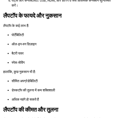
पोर्ट्स और कनेक्टिविटी: USB, HDMI, और Wi-Fi 6 जैसे आवश्यक कनेक्शन सुनिश्चित
करें।
लैपटॉप के फायदे और नुकसान
लैपटॉप के कई लाभ हैं:
पोर्टेबिलिटी
ऑल-इन-वन डिज़ाइन
बैटरी पावर
स्पेस-सेविंग
हालांकि, कुछ नुकसान भी हैं:
सीमित अपग्रेडेबिलिटी
डेस्कटॉप की तुलना में कम शक्तिशाली
अधिक महंगे हो सकते हैं
लैपटॉप की कीमत और तुलना