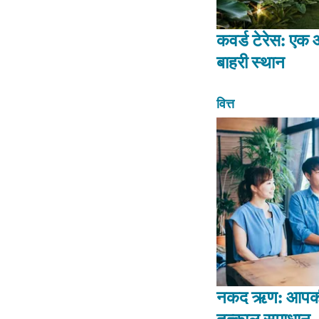
कवर्ड टेरेस: एक
बाहरी स्थान
वित्त
नकद ऋण: आपकी व