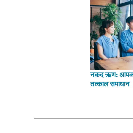
नकद ऋण: आपकी व
तत्काल समाधान