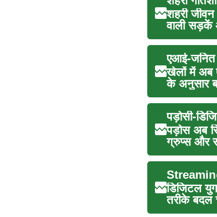
शहरी गतिश
शहरी जीवन म
वाली सड़के
एआई-जनित ल
खेलों में अ
के अनुसार 
पड़ोसी-डिजि
पड़ोस अब स
ग्रुप्स और 
Streaming 
डिजिटल युग
तरीके बदल चु