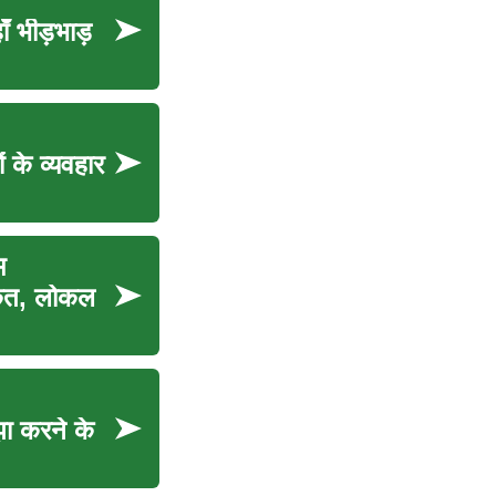
ँ भीड़भाड़
 के व्यवहार
म
केत, लोकल
ा करने के