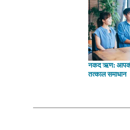
नकद ऋण: आपकी व
तत्काल समाधान