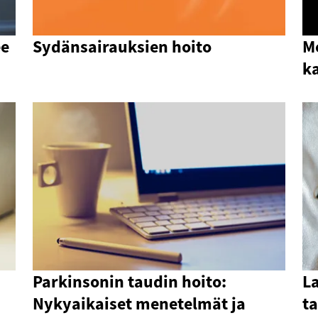
ee
Sydänsairauksien hoito
Me
k
Parkinsonin taudin hoito:
La
Nykyaikaiset menetelmät ja
ta