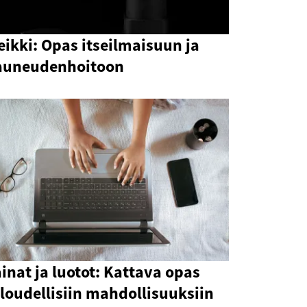
ikki: Opas itseilmaisuun ja
auneudenhoitoon
inat ja luotot: Kattava opas
loudellisiin mahdollisuuksiin