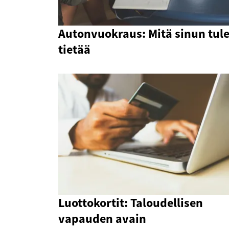
Autonvuokraus: Mitä sinun tul
tietää
Luottokortit: Taloudellisen
vapauden avain