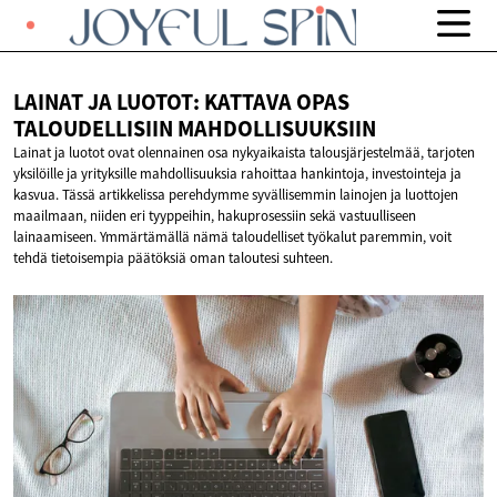
LAINAT JA LUOTOT: KATTAVA OPAS
TALOUDELLISIIN MAHDOLLISUUKSIIN
Lainat ja luotot ovat olennainen osa nykyaikaista talousjärjestelmää, tarjoten
yksilöille ja yrityksille mahdollisuuksia rahoittaa hankintoja, investointeja ja
kasvua. Tässä artikkelissa perehdymme syvällisemmin lainojen ja luottojen
maailmaan, niiden eri tyyppeihin, hakuprosessiin sekä vastuulliseen
lainaamiseen. Ymmärtämällä nämä taloudelliset työkalut paremmin, voit
tehdä tietoisempia päätöksiä oman taloutesi suhteen.