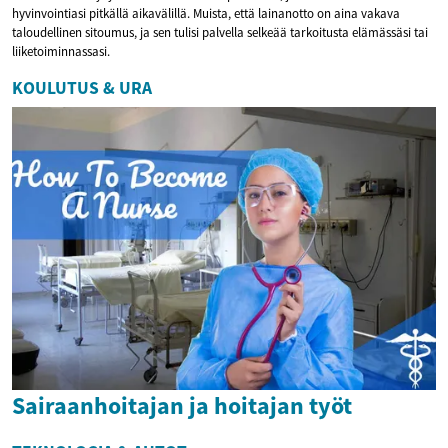
hyvinvointiasi pitkällä aikavälillä. Muista, että lainanotto on aina vakava
taloudellinen sitoumus, ja sen tulisi palvella selkeää tarkoitusta elämässäsi tai
liiketoiminnassasi.
KOULUTUS & URA
Sairaanhoitajan ja hoitajan työt