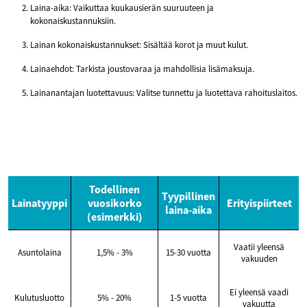
Laina-aika: Vaikuttaa kuukausierän suuruuteen ja
kokonaiskustannuksiin.
Lainan kokonaiskustannukset: Sisältää korot ja muut kulut.
Lainaehdot: Tarkista joustovaraa ja mahdollisia lisämaksuja.
Lainanantajan luotettavuus: Valitse tunnettu ja luotettava rahoituslaitos.
Todellinen
Tyypillinen
Lainatyyppi
vuosikorko
Erityispiirteet
laina-aika
(esimerkki)
Vaatii yleensä
Asuntolaina
1,5% - 3%
15-30 vuotta
vakuuden
Ei yleensä vaadi
Kulutusluotto
5% - 20%
1-5 vuotta
vakuutta