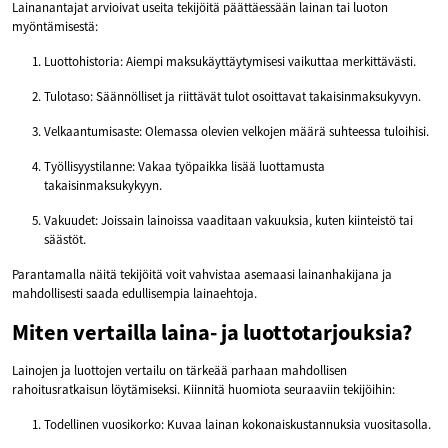
Lainanantajat arvioivat useita tekijöitä päättäessään lainan tai luoton
myöntämisestä:
Luottohistoria: Aiempi maksukäyttäytymisesi vaikuttaa merkittävästi.
Tulotaso: Säännölliset ja riittävät tulot osoittavat takaisinmaksukyvyn.
Velkaantumisaste: Olemassa olevien velkojen määrä suhteessa tuloihisi.
Työllisyystilanne: Vakaa työpaikka lisää luottamusta
takaisinmaksukykyyn.
Vakuudet: Joissain lainoissa vaaditaan vakuuksia, kuten kiinteistö tai
säästöt.
Parantamalla näitä tekijöitä voit vahvistaa asemaasi lainanhakijana ja
mahdollisesti saada edullisempia lainaehtoja.
Miten vertailla laina- ja luottotarjouksia?
Lainojen ja luottojen vertailu on tärkeää parhaan mahdollisen
rahoitusratkaisun löytämiseksi. Kiinnitä huomiota seuraaviin tekijöihin:
Todellinen vuosikorko: Kuvaa lainan kokonaiskustannuksia vuositasolla.