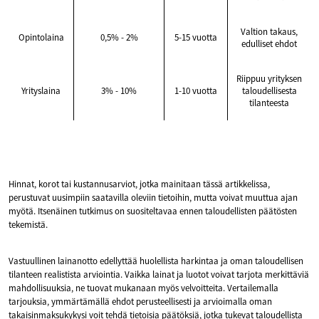
Valtion takaus,
Opintolaina
0,5% - 2%
5-15 vuotta
edulliset ehdot
Riippuu yrityksen
Yrityslaina
3% - 10%
1-10 vuotta
taloudellisesta
tilanteesta
Hinnat, korot tai kustannusarviot, jotka mainitaan tässä artikkelissa,
perustuvat uusimpiin saatavilla oleviin tietoihin, mutta voivat muuttua ajan
myötä. Itsenäinen tutkimus on suositeltavaa ennen taloudellisten päätösten
tekemistä.
Vastuullinen lainanotto edellyttää huolellista harkintaa ja oman taloudellisen
tilanteen realistista arviointia. Vaikka lainat ja luotot voivat tarjota merkittäviä
mahdollisuuksia, ne tuovat mukanaan myös velvoitteita. Vertailemalla
tarjouksia, ymmärtämällä ehdot perusteellisesti ja arvioimalla oman
takaisinmaksukykysi voit tehdä tietoisia päätöksiä, jotka tukevat taloudellista