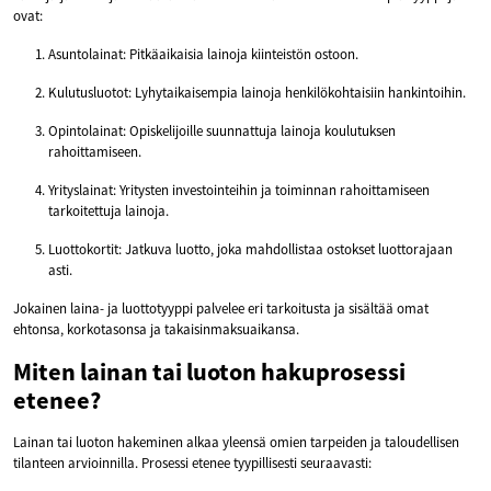
ovat:
Asuntolainat: Pitkäaikaisia lainoja kiinteistön ostoon.
Kulutusluotot: Lyhytaikaisempia lainoja henkilökohtaisiin hankintoihin.
Opintolainat: Opiskelijoille suunnattuja lainoja koulutuksen
rahoittamiseen.
Yrityslainat: Yritysten investointeihin ja toiminnan rahoittamiseen
tarkoitettuja lainoja.
Luottokortit: Jatkuva luotto, joka mahdollistaa ostokset luottorajaan
asti.
Jokainen laina- ja luottotyyppi palvelee eri tarkoitusta ja sisältää omat
ehtonsa, korkotasonsa ja takaisinmaksuaikansa.
Miten lainan tai luoton hakuprosessi
etenee?
Lainan tai luoton hakeminen alkaa yleensä omien tarpeiden ja taloudellisen
tilanteen arvioinnilla. Prosessi etenee tyypillisesti seuraavasti: