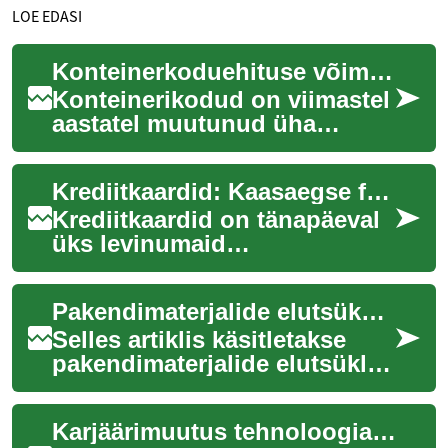
LOE EDASI
Konteinerkoduehituse võimalused ja väljakutsed
Konteinerikodud on viimastel
aastatel muutunud üha
populaarsemaks alternatiiviks
traditsioonilisele
Krediitkaardid: Kaasaegse finantstehnoloogia võimalused ja ohud
elamuehitusele. N...
Krediitkaardid on tänapäeval
üks levinumaid
maksevahendeid, pakkudes
kasutajatele mugavust ja
Pakendimaterjalide elutsükkel ja taaskasutuse võimalused
paindlikkust igapäevast...
Selles artiklis käsitletakse
pakendimaterjalide elutsüklit
toiduainetetööstuses ning
praktilisi taaskasutuse
Karjäärimuutus tehnoloogiasektoris: Uued võimalused ja väljakutsed
võimalus...