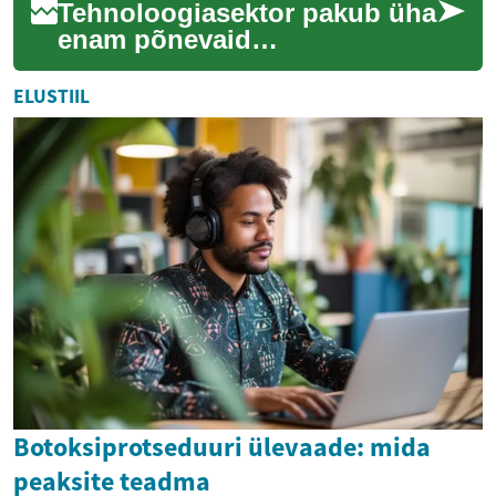
Tehnoloogiasektor pakub üha
enam põnevaid
karjäärivõimalusi ka neile, kes
pole varem IT-valdkonnas
ELUSTIIL
töötanud. See arti...
Botoksiprotseduuri ülevaade: mida
peaksite teadma