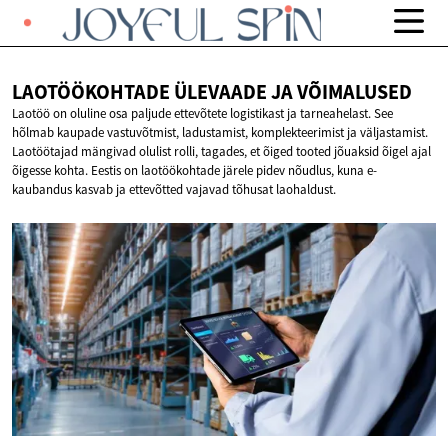
LAOTÖÖKOHTADE ÜLEVAADE
JA VÕIMALUSED
Laotöö on oluline osa paljude ettevõtete logistikast ja tarneahelast. See
hõlmab kaupade vastuvõtmist, ladustamist, komplekteerimist ja väljastamist.
Laotöötajad mängivad olulist rolli, tagades, et õiged tooted jõuaksid õigel ajal
õigesse kohta. Eestis on laotöökohtade järele pidev nõudlus, kuna e-
kaubandus kasvab ja ettevõtted vajavad tõhusat laohaldust.