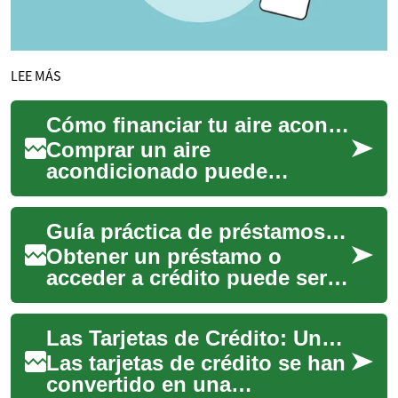
LEE MÁS
Cómo financiar tu aire acondicionado: opciones y pasos
Comprar un aire
acondicionado puede
suponer un desembolso
importante, pero existen
Guía práctica de préstamos y créditos para estudiantes
múltiples alternativas de
financia...
Obtener un préstamo o
acceder a crédito puede ser
un paso decisivo para
alcanzar metas como pagar la
Las Tarjetas de Crédito: Una Guía Completa
universidad, ini...
Las tarjetas de crédito se han
convertido en una