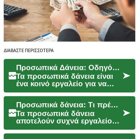
ΔΙΑΒΑΣΤΕ ΠΕΡΙΣΣΟΤΕΡΑ
Προσωπικά Δάνεια: Οδηγός για Ασφαλείς Επιλογές
Τα προσωπικά δάνεια είναι
ένα κοινό εργαλείο για να
καλύψετε απρόβλεπτες
ανάγκες ή να
Προσωπικά δάνεια: Τι πρέπει να ξέρετε πριν κάνετε αίτηση
χρηματοδοτήσετε μεγάλα
σχέδια, ...
Τα προσωπικά δάνεια
αποτελούν συχνά εργαλείο
για να καλύψετε έκτακτες
ανάγκες, μεγάλες αγορές ή