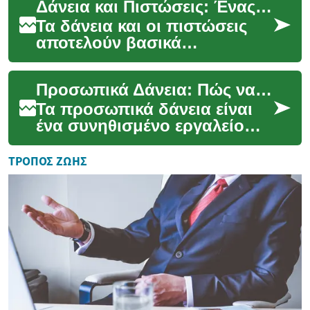
Δάνεια και Πιστώσεις: Ένας Πλήρης Οδηγός για τις Σύγχρονες Χρηματοδοτικές Επιλογές
αναχρηματοδότηση υφισ...
Τα δάνεια και οι πιστώσεις
αποτελούν βασικά
χρηματοοικονομικά εργαλεία
που επιτρέπουν σε ιδιώτες
Προσωπικά Δάνεια: Πώς να Επιλέξετε την Κατάλληλη Λύση
και επιχειρήσεις να ...
Τα προσωπικά δάνεια είναι
ένα συνηθισμένο εργαλείο
χρηματοδότησης για άτομα
που χρειάζονται πρόσθετο
ΤΡΌΠΟΣ ΖΩΉΣ
κεφάλαιο για έκτ...