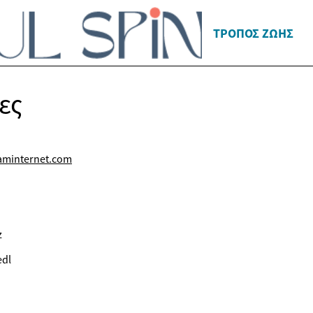
ΤΡΌΠΟΣ ΖΩΉΣ
ες
aminternet.com
z
edl