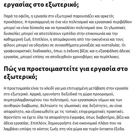
εργασίας στο εξωτερικό;
Παρά τα οφέλη, η εργασία στο εξωτερικό παρουσιάζει και αρκετές
προκλήσεις. Η προσαρμογή σε ένα νέο πολιτισμικό και εργασιακό περιβάλλον
μπορεί να είναι δύσκολη και να προκαλέσει πολιτισμικό σοκ. Οι γλωσσικές
δυσκολίες μπορεί να αποτελέσουν εμπόδιο στην επικοινωνία και την
καθημερινή ζωή. Επιπλέον, η απομάκρυνση από την οικογένεια και τους
φίλους μπορεί να οδηγήσει σε συναισθήματα μοναξιάς και νοσταλγίας. Οι
γραφειοκρατικές διαδικασίες, όπως η έκδοση βίζας και η εξασφάλιση άδειας
εργασίας, μπορεί επίσης να αποδειχθούν χρονοβόρες και περίπλοκες.
Πώς να προετοιμαστείτε για εργασία στο
εξωτερικό;
Η προετοιμασία είναι το κλειδί για μια επιτυχημένη μετάβαση στην εργασία
στο εξωτερικό. Αρχικά, ερευνήστε διεξοδικά τη χώρα προορισμού,
συμπεριλαμβανομένου του πολιτισμού, των εργασιακών νόμων και των
συνθηκών διαβίωσης. Βελτιώστε τις γλωσσικές σας δεξιότητες, αν είναι
απαραίτητο, και εξοικειωθείτε με τις τοπικές επιχειρηματικές πρακτικές.
Φροντίστε να έχετε όλα τα απαραίτητα έγγραφα, όπως διαβατήριο, βίζα και
άδεια εργασίας. Επιπλέον, δημιουργήστε ένα οικονομικό πλάνο που να
λαμβάνει υπόψη το κόστος ζωής στη νέα χώρα και τυχόν έκτακτα έξοδα.