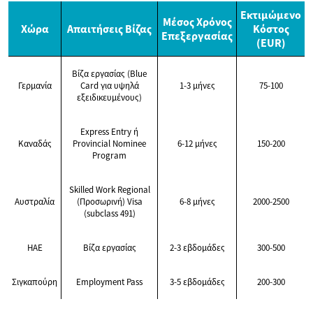
Εκτιμώμενο
Μέσος Χρόνος
Χώρα
Απαιτήσεις Βίζας
Κόστος
Επεξεργασίας
(EUR)
Βίζα εργασίας (Blue
Γερμανία
Card για υψηλά
1-3 μήνες
75-100
εξειδικευμένους)
Express Entry ή
Καναδάς
Provincial Nominee
6-12 μήνες
150-200
Program
Skilled Work Regional
Αυστραλία
(Προσωρινή) Visa
6-8 μήνες
2000-2500
(subclass 491)
ΗΑΕ
Βίζα εργασίας
2-3 εβδομάδες
300-500
Σιγκαπούρη
Employment Pass
3-5 εβδομάδες
200-300