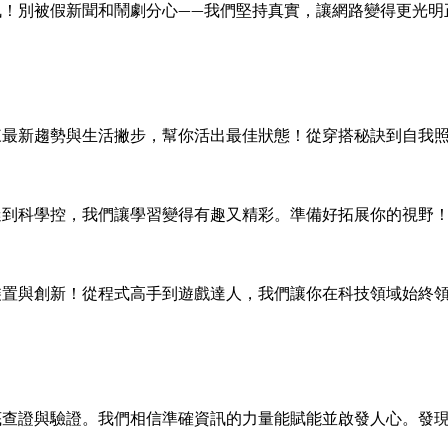
訊！別被假新聞和鬧劇分心——我們堅持真實，讓網路變得更光明
來最新趨勢與生活撇步，幫你活出最佳狀態！從穿搭秘訣到自我
迷到科學控，我們讓學習變得有趣又精彩。準備好拓展你的視野
裝置與創新！從程式高手到遊戲達人，我們讓你在科技領域始終
底查證與驗證。我們相信準確資訊的力量能賦能並啟發人心。發