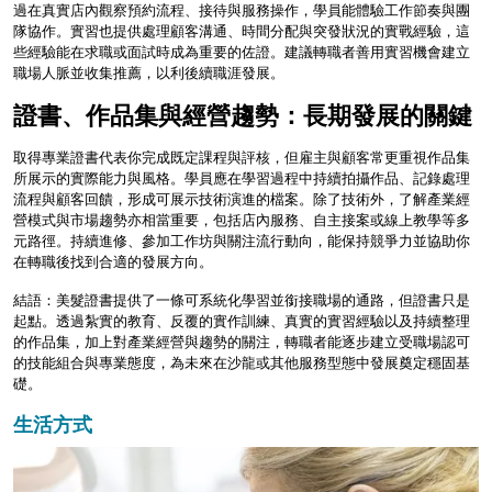
過在真實店內觀察預約流程、接待與服務操作，學員能體驗工作節奏與團
隊協作。實習也提供處理顧客溝通、時間分配與突發狀況的實戰經驗，這
些經驗能在求職或面試時成為重要的佐證。建議轉職者善用實習機會建立
職場人脈並收集推薦，以利後續職涯發展。
證書、作品集與經營趨勢：長期發展的關鍵
取得專業證書代表你完成既定課程與評核，但雇主與顧客常更重視作品集
所展示的實際能力與風格。學員應在學習過程中持續拍攝作品、記錄處理
流程與顧客回饋，形成可展示技術演進的檔案。除了技術外，了解產業經
營模式與市場趨勢亦相當重要，包括店內服務、自主接案或線上教學等多
元路徑。持續進修、參加工作坊與關注流行動向，能保持競爭力並協助你
在轉職後找到合適的發展方向。
結語：美髮證書提供了一條可系統化學習並銜接職場的通路，但證書只是
起點。透過紮實的教育、反覆的實作訓練、真實的實習經驗以及持續整理
的作品集，加上對產業經營與趨勢的關注，轉職者能逐步建立受職場認可
的技能組合與專業態度，為未來在沙龍或其他服務型態中發展奠定穩固基
礎。
生活方式