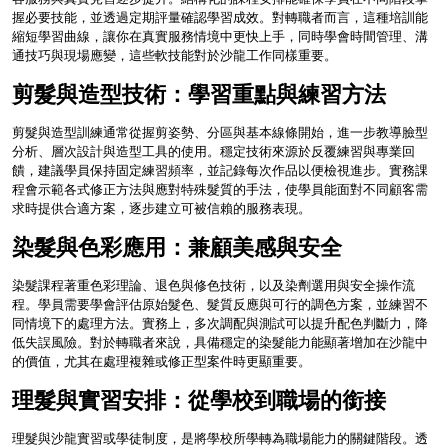
握必要技能，並透過定期評量確認學習成效。對轉職者而言，這種培訓能
縮短學習曲線，讓你在真實服務情境中更快上手，同時學會時間管理、溝
通技巧與現場應變，這些軟技能對於沙龍工作同樣重要。
剪髮與造型技術：學習重點與練習方法
剪髮與造型訓練通常從握剪姿勢、分區與基本線條開始，進一步教導臉型
分析、層次設計與造型工具的使用。穩定技術來源於反覆練習與專業回
饋，建議學員保持固定練習頻率，並記錄每次作品以便檢視進步。實務課
程會示範各式修正方法與應對特殊髮質的手法，使學員能面對不同顧客需
求時提供合適方案，逐步建立可被信賴的服務表現。
染髮與色彩應用：兼顧美感與安全
染髮課程著重色彩理論、退色與修色技術，以及染劑選用與安全操作流
程。學員需要學會評估原始髮色、髮質反應與可行的調色方案，並練習不
同情境下的處理方法。實務上，多次調配與測試可以提升配色判斷力，降
低失誤風險。對於轉職者來說，具備穩定的染髮能力能顯著增加在沙龍中
的價值，尤其在處理複雜或修正型案件時更顯重要。
理髮與實習安排：從學校到職場的銜接
理髮與沙龍實習或學徒制度，是將學校所學轉為職場能力的關鍵階段。透