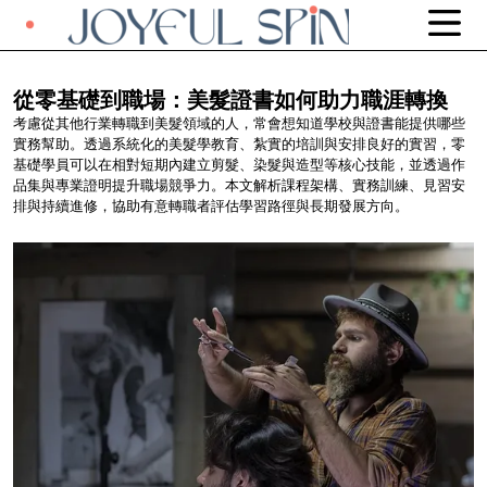
從零基礎到職場：美髮證書如何助力職涯轉換
考慮從其他行業轉職到美髮領域的人，常會想知道學校與證書能提供哪些
實務幫助。透過系統化的美髮學教育、紮實的培訓與安排良好的實習，零
基礎學員可以在相對短期內建立剪髮、染髮與造型等核心技能，並透過作
品集與專業證明提升職場競爭力。本文解析課程架構、實務訓練、見習安
排與持續進修，協助有意轉職者評估學習路徑與長期發展方向。