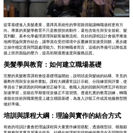
從零基礎進入美髮產業，選擇具系統性的學習路徑能讓轉職過程更有方
向。專業的美髮學教育不只是教授技術動作，還包含衛生與安全規範、髮
質判斷、基本化學處理原理與顧客服務流程。良好的課程設計會循序漸進
地將理論與實作結合，讓學員在受控環境中反覆練習並接受回饋，逐步建
立操作穩定度與問題處理能力。對於轉職者而言，這樣的準備可以降低直
接上班所面臨的壓力，提高初期適應速度與服務品質。
美髮學與教育：如何建立職場基礎
完整的美髮教育課程會從基礎理論開始，說明頭皮與髮絲的結構、常見的
藥劑作用與安全操作要點。課程大綱通常設計示範、分段練習與評量，使
學員在了解原因的同時練習正確手法。教職人員的回饋與同儕互評有助於
加速學習，並能在早期發現並修正不當習慣。透過扎實的教育訓練，轉職
者能在技術與職業態度上建立穩固基礎，為進入沙龍工作或其他服務型態
做好準備。
培訓與課程大綱：理論與實作的結合方式
有效的培訓計畫會把理論課程與大量實作練習搭配，透過模型頭、模擬顧
客服務與真實見習逐步提升。結構化的課程安排能確保學員在不同階段掌